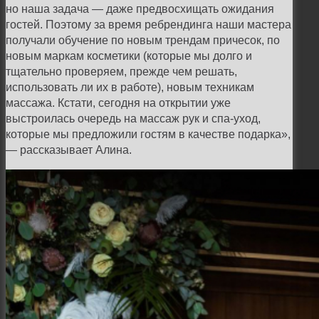
но наша задача — даже предвосхищать ожидания
гостей. Поэтому за время ребрендинга наши мастера
получали обучение по новым трендам причесок, по
новым маркам косметики (которые мы долго и
тщательно проверяем, прежде чем решать,
использовать ли их в работе), новым техникам
массажа. Кстати, сегодня на открытии уже
выстроилась очередь на массаж рук и спа-уход,
которые мы предложили гостям в качестве подарка»,
— рассказывает Алина.