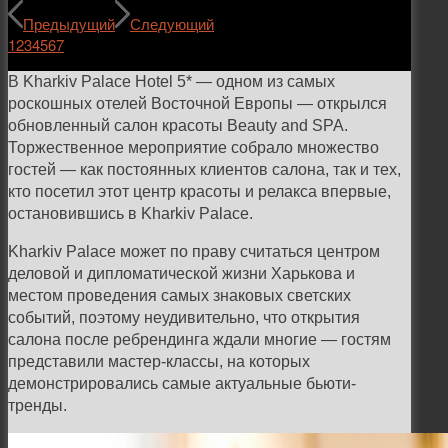
Предыдущий
Следующий
1
2
3
4
5
6
7
В Kharkiv Palace Hotel 5* — одном из самых
роскошных отелей Восточной Европы — открылся
обновленный салон красоты Beauty and SPA.
Торжественное мероприятие собрало множество
гостей — как постоянных клиентов салона, так и тех,
кто посетил этот центр красоты и релакса впервые,
остановившись в Kharkiv Palace.
Kharkiv Palace может по праву считаться центром
деловой и дипломатической жизни Харькова и
местом проведения самых знаковых светских
событий, поэтому неудивительно, что открытия
салона после ребрендинга ждали многие — гостям
представили мастер-классы, на которых
демонстрировались самые актуальные бьюти-
тренды.