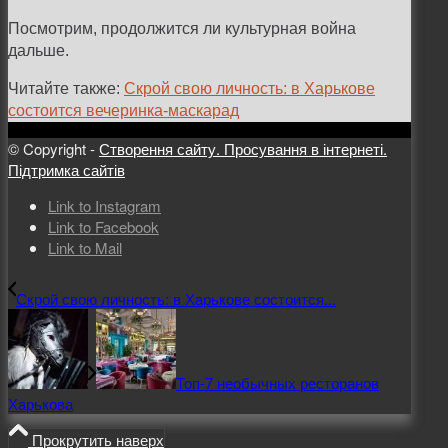
Посмотрим, продолжится ли культурная война
дальше.
Читайте также:
Скрой свою личность: в Харькове
состоится вечеринка-маскарад
© Copyright -
Створення сайту. Просування в інтернеті.
Підтримка сайтів
Link to Instagram
Link to Facebook
Link to Mail
Скрой свою личность: в Харькове состоится...
Топ-7 необычных ресторанов
Харькова
Прокрутить наверх