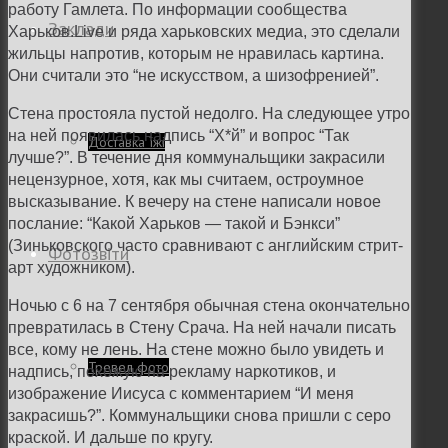
работу Гамлета. По информации сообщества
Заклади
Харьков.Live и ряда харьковских медиа, это сделали
жильцы напротив, которым не нравилась картина.
Они считали это “не искусством, а шизофренией”.
Стена простояла пустой недолго. На следующее утро
на ней появилась надпись “Х*й” и вопрос “Так
Доставка їжі
лучше?”. В течение дня коммунальщики закрасили
нецензурное, хотя, как мы считаем, остроумное
высказывание. К вечеру на стене написали новое
послание: “Какой Харьков — такой и Бэнкси”
(Зиньковского часто сравнивают с английским стрит-
Фотозвіти
арт художником).
Ночью с 6 на 7 сентября обычная стена окончательно
превратилась в Стену Срача. На ней начали писать
все, кому не лень. На стене можно было увидеть и
Тревел фото
надпись, похожую на рекламу наркотиков, и
изображение Иисуса с комментарием “И меня
закрасишь?”. Коммунальщики снова пришли с серо
краской. И дальше по кругу.