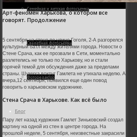
Семейная и детская фотосъемка
Арт-феномен Харькова, о котором все
говорят. Продолжение
5 сентября на стене по улице Гоголя, 2-А разгорелся
Свадебная фотосъёмка
культурный батл между жителями города. Новости о
Стене Срача, как ее прозвали в Сети, моментально
разлетелись не только по Харькову, но и стали
горячей темой для обсуждения даже за пределами
страны. Шумиха вокруг Гамлета не утихала неделю. А
Фоторедактор
вчера,12 сентября, появился еще один повод
говорить о харьковском художнике.
Стена Срача в Харькове. Как всё было
Блог
Пару лет назад художник Гамлет Зиньковский создал
картину на одной из стен в центре города. На
прошлой неделе, 5 сентября, неизвестные закрасили