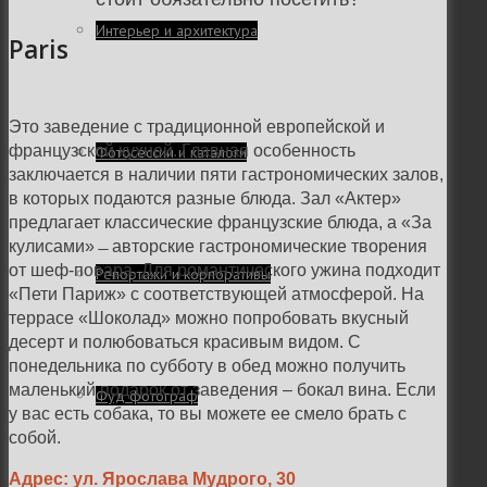
Интерьер и архитектура
Paris
Это заведение с традиционной европейской и
французской кухней. Главная особенность
Фотосессии и каталоги
заключается в наличии пяти гастрономических залов,
в которых подаются разные блюда. Зал «Актер»
предлагает классические французские блюда, а «За
кулисами» ̶ авторские гастрономические творения
от шеф-повара. Для романтического ужина подходит
Репортажи и корпоративы
«Пети Париж» с соответствующей атмосферой. На
террасе «Шоколад» можно попробовать вкусный
десерт и полюбоваться красивым видом. С
понедельника по субботу в обед можно получить
маленький подарок от заведения – бокал вина. Если
Фуд фотограф
у вас есть собака, то вы можете ее смело брать с
собой.
Адрес: ул. Ярослава Мудрого, 30