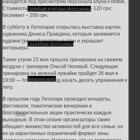
находятся под присмотром персонала клуба Footbik.
Стоимость пребывания в зоне: 1 час – 120 грн;
Семейная и детская фотосъемка
безлимит – 200 грн.
В субботу в Летопарке открылась выставка картин
художника Дениса Правдина, которые занимается
художественной росписью стен и украшает
Свадебная фотосъёмка
интерьеры.
Также утром 23 мая прошла тренировка на свежем
воздухе с тренером Ольгой Чеховой. Следующая
тренировка на зеленой лужайке пройдет 26 мая в
Фоторедактор
19:00 — отличный повод начать делать упражнения к
лету.
В прошлом году Летопарк проводил концерты,
фестивали, тематические вечеринки и
Блог
благотворительные акции практически каждые
выходные. В этом сезоне организаторы также
обещают множество активностей для все семьи, но
из-за карантинных ограничений формат зоны