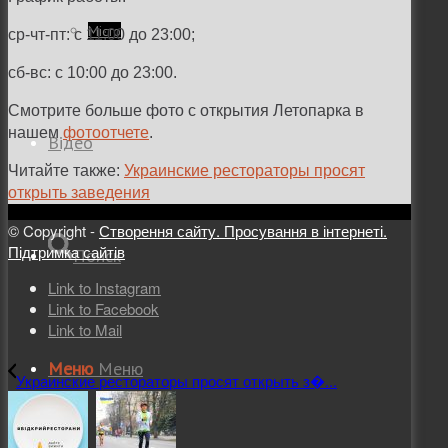
Місто
ср-чт-пт: с 11:00 до 23:00;
сб-вс: с 10:00 до 23:00.
Смотрите больше фото с открытия Летопарка в
нашем
фотоотчете
.
Відео
Читайте также:
Украинские рестораторы просят
открыть заведения
© Copyright -
Створення сайту. Просування в інтернеті.
Підтримка сайтів
Поиск
Link to Instagram
Link to Facebook
Link to Mail
Меню
Меню
Украинские рестораторы просят открыть з�...