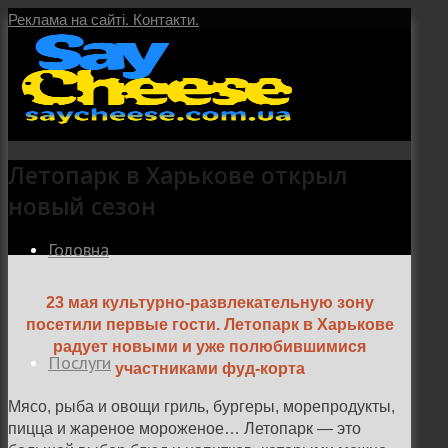
Реклама на сайті.
Контакти.
Летопарк в Харькове открыл
новый сезон
Головна
23 мая культурно-развлекательную зону
посетили первые гости. Летопарк в Харькове
радует новыми и уже полюбившимися
Послуги
участниками фуд-корта
Мясо, рыба и овощи гриль, бургеры, морепродукты,
пицца и жареное мороженое… Летопарк — это