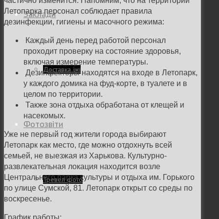
частично изменится. Напомним, что на территории
Летопарка персонал соблюдает правила
Заклади
дезинфекции, гигиены и масочного режима:
Каждый день перед работой персонал
проходит проверку на состояние здоровья,
включая измерение температуры.
Доставка їжі
Дезинфекторы находятся на входе в Летопарк,
у каждого домика на фуд-корте, в туалете и в
целом по территории.
Также зона отдыха обработана от клещей и
насекомых.
Фотозвіти
Уже не первый год жители города выбирают
Летопарк как место, где можно отдохнуть всей
семьей, не выезжая из Харькова. Культурно-
развлекательная локация находится возле
Центрального парка культуры и отдыха им. Горького
Тревел фото
по улице Сумской, 81. Летопарк открыт со среды по
воскресенье.
График работы: