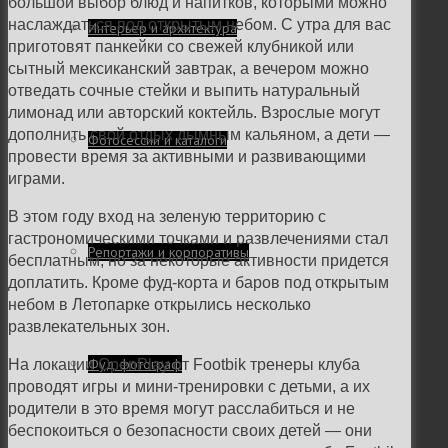
большой выбор блюд и напитков, которыми можно
наслаждаться под открытым небом. С утра для вас
Интерьер и архитектура
приготовят панкейки со свежей клубникой или
сытный мексиканский завтрак, а вечером можно
отведать сочные стейки и выпить натуральный
лимонад или авторский коктейль. Взрослые могут
дополнить свой отдых дымным кальяном, а дети —
Фотосессии и каталоги
провести время за активными и развивающими
играми.
В этом году вход на зеленую территорию с
гастрономическими точками и развлечениями стал
Репортажи и корпоративы
бесплатным, но за некоторые активности придется
доплатить. Кроме фуд-корта и баров под открытым
небом в Летопарке открылись несколько
развлекательных зон.
Фуд фотограф
На локации OpenPlay от Footbik тренеры клуба
проводят игры и мини-тренировки с детьми, а их
родители в это время могут расслабиться и не
беспокоиться о безопасности своих детей — они