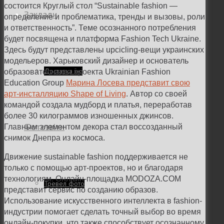
состоится Круглый стол “Sustainable fashion —
Заклади
определение и проблематика, тренды и вызовы, роли
и ответственность”. Теме осознанного потребления
будет посвящена и платформа Fashion Tech Ukraine.
Здесь будут представлены upcicling-вещи украинских
модельеров. Харьковский дизайнер и основатель
Доставка їжі
образовательного проекта Ukrainian Fashion
Education Group
Марина Лосева представит свою
арт-инсталляцию Shape of Living
. Автор со своей
командой создала мудборд и платья, переработав
более 30 килограммов изношенных джинсов.
Фотозвіти
Главным элементом декора стал воссозданный
снимок Днепра из космоса.
Движение sustainable fashion поддерживается не
только с помощью арт-проектов, но и благодаря
технологиям. Онлайн-площадка MODOZA.COM
Тревел фото
представит сервис по созданию образов.
Использование искусственного интеллекта в fashion-
индустрии помогает сделать точный выбор во время
онлайн-покупки, что также способствует осознанному