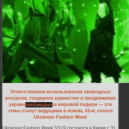
Интерьер и архитектура
Фотосессии и каталоги
Репортажи и корпоративы
Ответственное использование природных
ресурсов, гендерное равенство и продвижение
украинской моды на мировой подиум — эти
Фуд фотограф
темы станут ведущими в новом, 43-м, сезоне
Ukrainian Fashion Week
Ukrainian Fashion Week SS19
состоится
в Киеве с 31