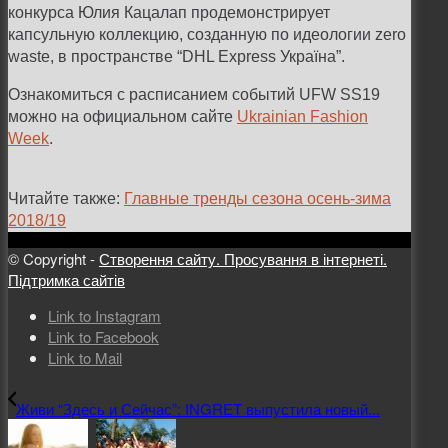
конкурса Юлия Кацалап продемонстрирует
капсульную коллекцию, созданную по идеологии zero
waste, в пространстве “DHL Express Україна”.
Ознакомиться с расписанием событий UFW SS19
можно на официальном сайте
Ukrainian Fashion
Week
.
Читайте также:
Главные тренды сезона осень-зима
2018/19
© Copyright -
Створення сайту. Просування в інтернеті.
Підтримка сайтів
Link to Instagram
Link to Facebook
Link to Mail
Живи “Здесь и Сейчас”: INGRET выпустила новый...