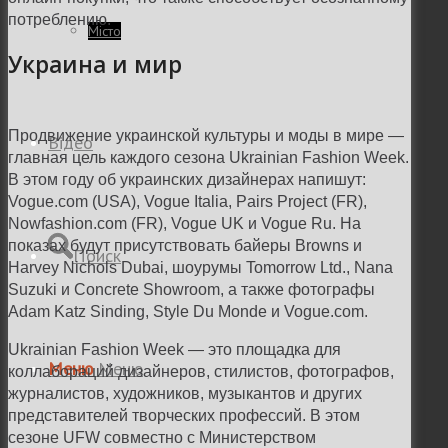
потреблению.
Місто
Украина и мир
Продвижение украинской культуры и моды в мире —
Відео
главная цель каждого сезона
Ukrainian Fashion Week.
В этом году об украинских дизайнерах напишут:
Vogue.com (USA), Vogue Italia, Pairs Project (FR),
Nowfashion.com (FR), Vogue UK и Vogue Ru. На
показах будут присутствовать байеры Browns и
Поиск
Harvey Nichols Dubai, шоурумы Tomorrow Ltd., Nana
Suzuki и Concrete Showroom, а также фотографы
Adam Katz Sinding, Style Du Monde и Vogue.com.
Ukrainian Fashion Week — это площадка для
Меню
Меню
коллабораций дизайнеров, стилистов, фотографов,
журналистов, художников, музыкантов и других
представителей творческих профессий. В этом
сезоне UFW совместно с Министерством