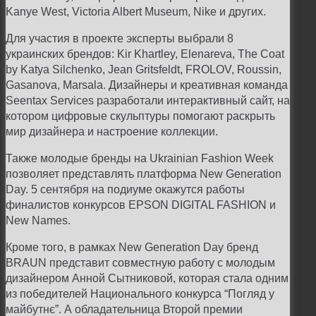
Kanye West, Victoria Albert Museum, Nike и других.
Для участия в проекте эксперты выбрали 8
украинских брендов: Kir Khartley, Elenareva, The Coat
by Katya Silchenko, Jean Gritsfeldt, FROLOV, Roussin,
Gasanova, Marsala. Дизайнеры и креативная команда
Seentax Services разработали интерактивный сайт, на
котором цифровые скульптуры помогают раскрыть
мир дизайнера и настроение коллекции.
Также молодые бренды на Ukrainian Fashion Week
позволяет представлять платформа New Generation
Day. 5 сентября на подиуме окажутся работы
финалистов конкурсов EPSON DIGITAL FASHION и
New Names.
Кроме того, в рамках New Generation Day бренд
BRAUN представит совместную работу с молодым
дизайнером Анной Сытниковой, которая стала одним
из победителей Национального конкурса “Погляд у
майбутнє”. А обладательница Второй премии