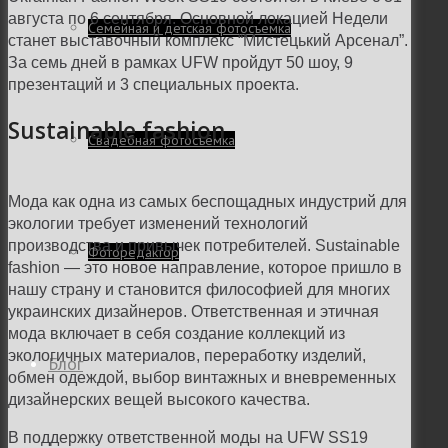
августа по 6 сентября. Основной локацией Недели
Семейная и детская фотосъемка
станет выставочный комплекс “Мистецький Арсенал”.
За семь дней в рамках UFW пройдут 50 шоу, 9
презентаций и 3 специальных проекта.
Sustainable fashion
Свадебная фотосъёмка
Мода как одна из самых беспощадных индустрий для
экологии требует изменений технологий
производства и привычек потребителей. Sustainable
Фоторедактор
fashion — это новое направление, которое пришло в
нашу страну и становится философией для многих
украинских дизайнеров. Ответственная и этичная
мода включает в себя создание коллекций из
экологичных материалов, переработку изделий,
Блог
обмен одеждой, выбор винтажных и вневременных
дизайнерских вещей высокого качества.
В поддержку ответственной моды на UFW SS19