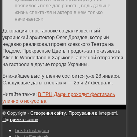
появилось поле для работы, ведь дальше
жизнь спектакля и актера в нем только
начинается».
Декорации к постановке создал известный
украинский архитектор Олег Дроздов, который
недавно реализовал проект киевского Театра на
Подоле. Прекрасные Цветы продолжат показывать
Alice In Wonderland в Харькове, а весной отправятся
на гастроли в другие города Украины.
Ближайшее выступление состоится уже 28 января.
Следующие даты спектакля — 25 и 27 февраля.
Читайте также:
В ТРЦ Дафи проходит фестиваль
уличного искусства
© Copyright -
Створення сайту. Просування в інтернеті.
Підтримка сайтів
Link to Instagram
Link to Facebook