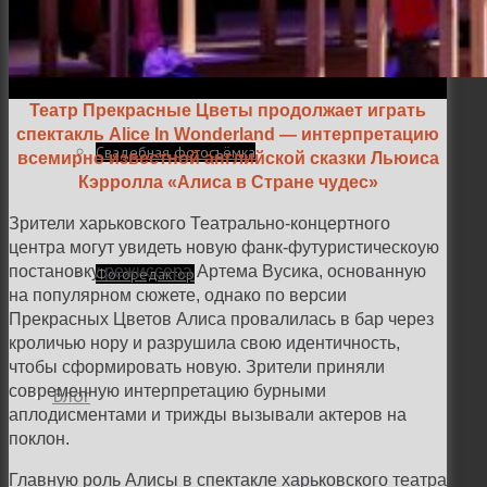
Семейная и детская фотосъемка
Театр Прекрасные Цветы продолжает играть
спектакль Alice In Wonderland — интерпретацию
Свадебная фотосъёмка
всемирно известной английской сказки Льюиса
Кэрролла «Алиса в Стране чудес»
Зрители харьковского Театрально-концертного
центра могут увидеть новую фанк-футуристическоую
постановку режиссера Артема Вусика, основанную
Фоторедактор
на популярном сюжете, однако по версии
Прекрасных Цветов Алиса провалилась в бар через
кроличью нору и разрушила свою идентичность,
чтобы сформировать новую. Зрители приняли
современную интерпретацию бурными
Блог
аплодисментами и трижды вызывали актеров на
поклон.
Главную роль Алисы в спектакле харьковского театра