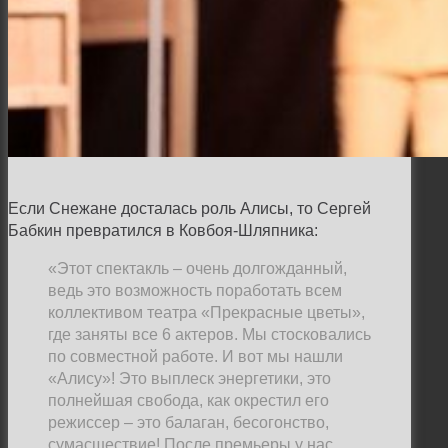
Если Снежане досталась роль Алисы, то Сергей
Бабкин превратился в Ковбоя-Шляпника:
«Этот спектакль – очень долгожданный,
ведь это возможность поработать всем
коллективом театра «Прекрасные цветы»,
где заняты все 6 актеров. Мы стосковались
по совместной работе. И вот мы нашли
«Алису»! Это выплеск энергетики, это
полнейшая свобода, как окрестил его
режиссер – это балаган, бесогонство,
сумасшествие! После премьеры у нас