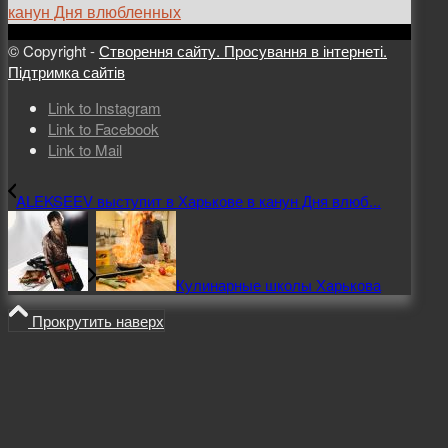
канун Дня влюбленных
© Copyright -
Створення сайту. Просування в інтернеті.
Підтримка сайтів
Link to Instagram
Link to Facebook
Link to Mail
ALEKSEEV выступит в Харькове в канун Дня влюб...
Кулинарные школы Харькова
Прокрутить наверх