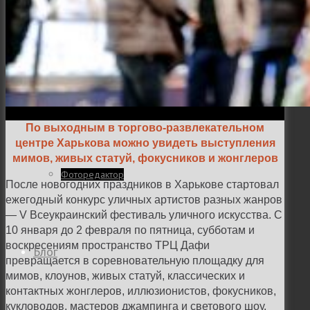
Семейная и детская фотосъемка
Свадебная фотосъёмка
По выходным в торгово-развлекательном
центре Харькова можно увидеть выступления
мимов, живых статуй, фокусников и жонглеров
Фоторедактор
После новогодних праздников в Харькове стартовал
ежегодный конкурс уличных артистов разных жанров
— V Всеукраинский фестиваль уличного искусства. С
10 января до 2 февраля по пятница, субботам и
воскресениям пространство ТРЦ Дафи
Блог
превращается в соревновательную площадку для
мимов, клоунов, живых статуй, классических и
контактных жонглеров, иллюзионистов, фокусников,
кукловодов, мастеров джампинга и светового шоу.