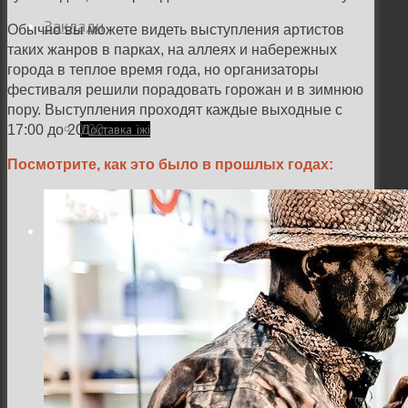
Заклади
Обычно вы можете видеть выступления артистов
таких жанров в парках, на аллеях и набережных
города в теплое время года, но организаторы
фестиваля решили порадовать горожан и в зимнюю
пору. Выступления проходят каждые выходные с
Доставка їжі
17:00 до 20:00.
Посмотрите, как это было в прошлых годах:
Фотозвіти
Тревел фото