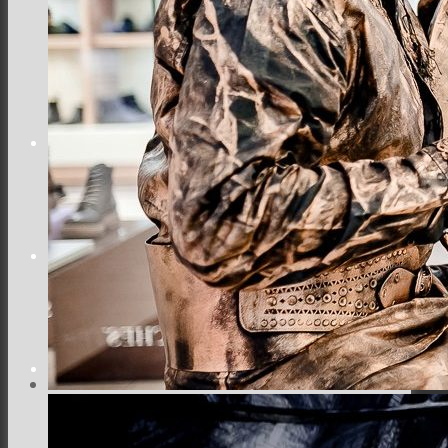
Місто
Відео
Поиск
Меню
Меню