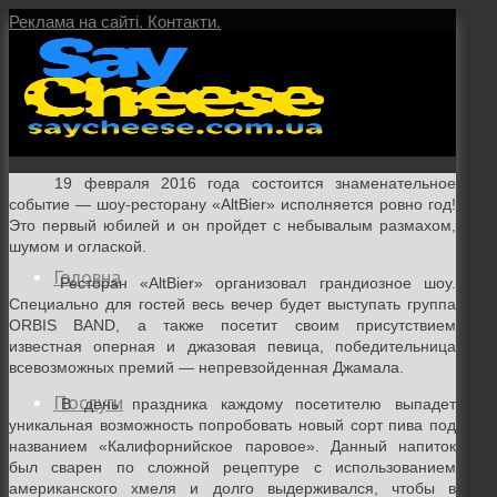
Реклама на сайті.
Контакти.
19 февраля 2016 года состоится знаменательное
событие — шоу-ресторану «
AltBier
» исполняется ровно год!
Это первый юбилей и он пройдет с небывалым размахом,
шумом и оглаской.
Головна
Ресторан
«AltBier»
организовал грандиозное шоу.
Специально для гостей весь вечер будет выступать группа
ORBIS BAND,
а также посетит своим присутствием
известная оперная и джазовая певица, победительница
всевозможных премий — непревзойденная Джамала.
Послуги
В день праздника каждому посетителю выпадет
уникальная возможность попробовать новый сорт пива под
названием «Калифорнийское паровое». Данный напиток
был сварен по сложной рецептуре с использованием
американского хмеля и долго выдерживался, чтобы в