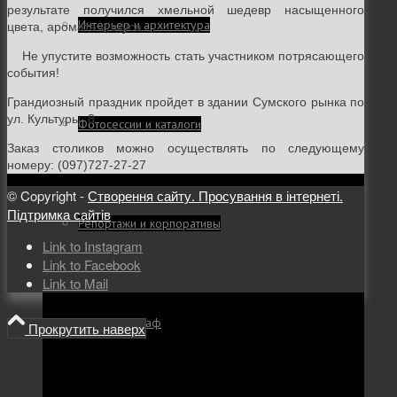
результате получился хмельной шедевр насыщенного
Интерьер и архитектура
цвета, аромата и вкуса.
Не упустите возможность стать участником потрясающего
события!
Грандиозный праздник пройдет в здании Сумского рынка по
ул. Культуры, 8
Фотосессии и каталоги
Заказ столиков можно осуществлять по следующему
номеру: (097)727-27-27
© Copyright -
Створення сайту. Просування в інтернеті.
Підтримка сайтів
Репортажи и корпоративы
Link to Instagram
Link to Facebook
Link to Mail
Фуд фотограф
Прокрутить наверх