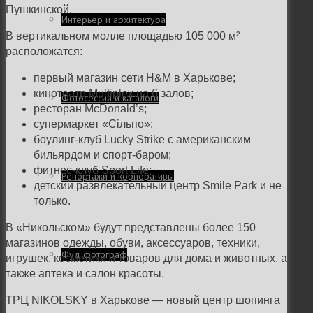
Пушкинской.
Интерьер и архитектура
В вертикальном молле площадью 105 000 м²
расположатся:
первый магазин сети H&M в Харькове;
кинотеатр Multiplex на 6 залов;
Фотосессии и каталоги
ресторан McDonald’s;
супермаркет «Сільпо»;
боулинг-клуб Lucky Strike с американским
бильярдом и спорт-баром;
фитнес-клуб Sport Life;
Репортажи и корпоративы
детский развлекательный центр
Smile Park и не
только.
В «Никольском» будут представлены более 150
магазинов одежды, обуви, аксессуаров, техники,
Фуд фотограф
игрушек, косметики и товаров для дома и животных, а
также аптека и салон красоты.
ТРЦ NIKOLSKY в Харькове — новый центр шопинга