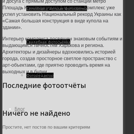
и досуга с прямым доступом со станции метро
Площадь Конституции на 1-м этаже. Комплекс уже
Семейная и детская фотосъемка
успел установить Национальный рекорд Украины как
«Самая большая конструкция в виде купола на
здании».
Интерьер комплекса посвящен знаковым событиям и
Свадебная фотосъёмка
выдающимся личностям Харькова и региона.
Архитекторы и дизайнеры вдохновились историей
города, создав просторное
светлое пространство с
арт-объектами, где приятно проводить время на
выходных и в будни.
Фоторедактор
Последние фотоотчёты
Блог
Ничего не найдено
Простите, нет постов по вашим критериям