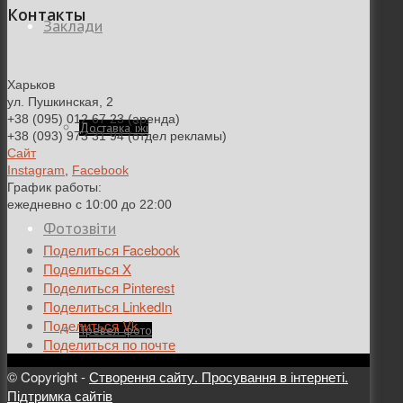
Контакты
Заклади
Харьков
ул. Пушкинская, 2
+38 (095) 012 67 23 (аренда)
Доставка їжі
+38 (093) 973 31 94 (отдел рекламы)
Сайт
Instagram
,
Facebook
График работы:
ежедневно с 10:00 до 22:00
Фотозвіти
Поделиться Facebook
Поделиться X
Поделиться Pinterest
Поделиться LinkedIn
Поделиться Vk
Тревел фото
Поделиться по почте
© Copyright -
Створення сайту. Просування в інтернеті.
Підтримка сайтів