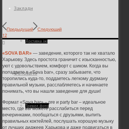
Заклади
Предыдущий
Следующий
1
2
Доставка їжі
«SOVA BAR»
— заведение, которого так не хватало
Харькову. Здесь простота граничит с изысканностью,
уют с удовольствием, комфорт с шиком. Когда вы
Фотозвіти
попадаете в «Sova bar», сразу забываете, что
торопились куда-то, поддаетесь легкому дурману
правильной музыки, расслабляетесь и начинаете
понимать, что вы нашли заведение для души!
Формат «Sova bar» – pre и party bar – идеальное
Тревел фото
место, где вы можете расслабиться перед
вечеринками, пообщаться с друзьями, выпить
правильных коктейлей, послушать хорошую музыку
от лучших диджеев Харькова и даже подвигаться в