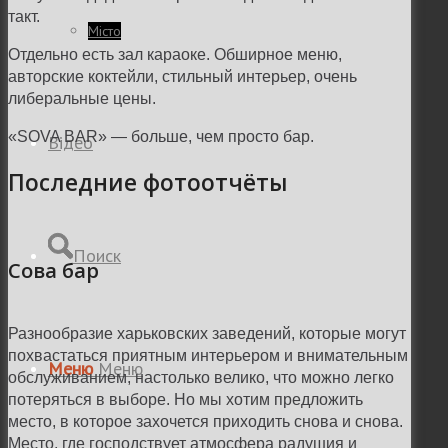
такт.
Місто
Отдельно есть зал караоке. Обширное меню,
авторские коктейли, стильный интерьер, очень
либеральные цены.
«SOVA BAR» — больше, чем просто бар.
Відео
Последние фотоотчёты
Поиск
Сова бар
Разнообразие харьковских заведений, которые могут
похвастаться приятным интерьером и внимательным
Меню
Меню
обслуживанием, настолько велико, что можно легко
потеряться в выборе. Но мы хотим предложить
место, в которое захочется приходить снова и снова.
Место, где господствует атмосфера радушия и