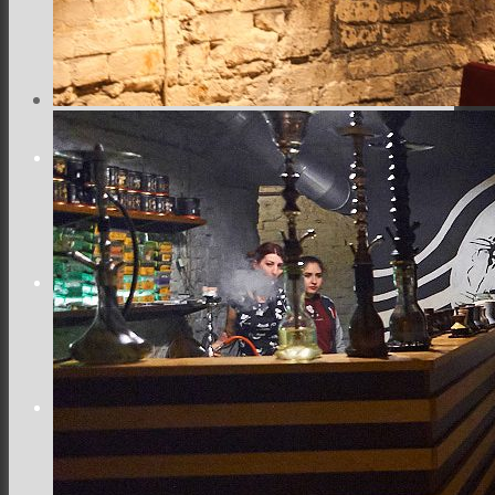
Місто
Відео
Поиск
Меню
Меню