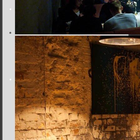
Заклади
Доставка їжі
Фотозвіти
Тревел фото