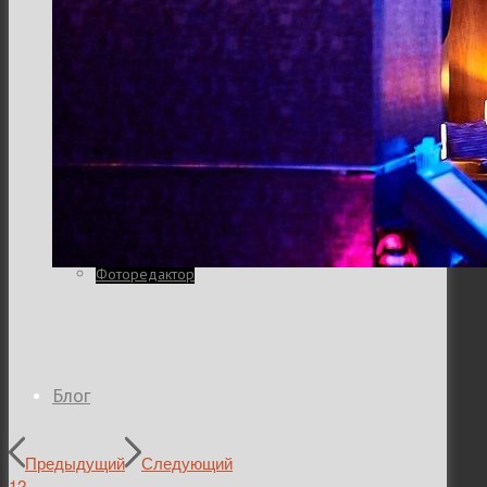
Семейная и детская фотосъемка
Свадебная фотосъёмка
Фоторедактор
Блог
Предыдущий
Следующий
1
2