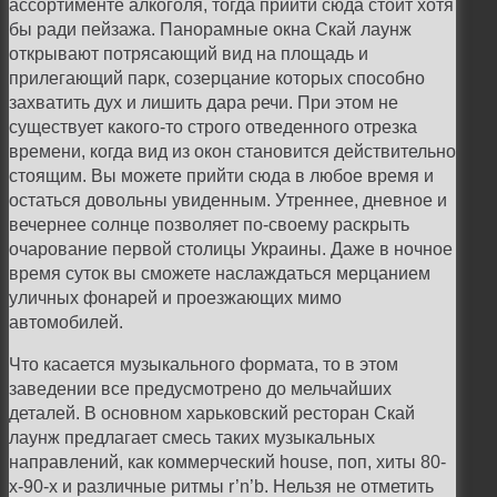
ассортименте алкоголя, тогда прийти сюда стоит хотя
бы ради пейзажа. Панорамные окна Скай лаунж
открывают потрясающий вид на площадь и
прилегающий парк, созерцание которых способно
захватить дух и лишить дара речи. При этом не
существует какого-то строго отведенного отрезка
времени, когда вид из окон становится действительно
стоящим. Вы можете прийти сюда в любое время и
остаться довольны увиденным. Утреннее, дневное и
вечернее солнце позволяет по-своему раскрыть
очарование первой столицы Украины. Даже в ночное
время суток вы сможете наслаждаться мерцанием
уличных фонарей и проезжающих мимо
автомобилей.
Что касается музыкального формата, то в этом
заведении все предусмотрено до мельчайших
деталей. В основном харьковский ресторан Скай
лаунж предлагает смесь таких музыкальных
направлений, как коммерческий house, поп, хиты 80-
х-90-х и различные ритмы r’n’b. Нельзя не отметить