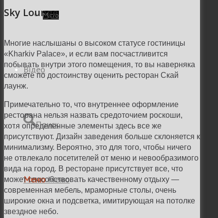
Sky Lounge
Місто
Многие наслышаны о высоком статусе гостиницы
«Kharkiv Palace», и если вам посчастливится
побывать внутри этого помещения, то вы наверняка
Відео
сможете по достоинству оценить ресторан Скай
лаунж.
Примечательно то, что внутреннее оформление
ресторана нельзя назвать средоточием роскоши,
Поиск
хотя определенные элементы здесь все же
присутствуют. Дизайн заведения больше склоняется к
минимализму. Вероятно, это для того, чтобы ничего
не отвлекало посетителей от меню и невообразимого
вида на город. В ресторане присутствует все, что
Меню
Меню
может способствовать качественному отдыху —
современная мебель, мраморные столы, очень
широкие окна и подсветка, имитирующая на потолке
звездное небо.