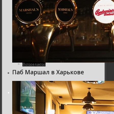
Семейная и детская фотосъемка
Свадебная фотосъёмка
Фоторедактор
Паб Маршал в Харькове
Блог