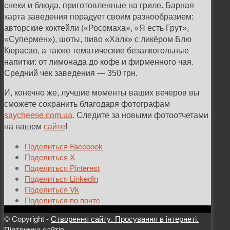
снеки и блюда, приготовленные на гриле. Барная
карта заведения порадует своим разнообразием:
авторские коктейли («Росомаха», «Я есть Грут»,
«Супермен»), шоты, пиво «Халк» с ликёром Блю
Кюрасао, а также тематические безалкогольные
напитки: от лимонада до кофе и фирменного чая.
Средний чек заведения — 350 грн.
И, конечно же, лучшие моменты ваших вечеров вы
сможете сохранить благодаря фотографам
saycheese.com.ua
. Следите за новыми фотоотчетами
на нашем
сайте
!
Поделиться Facebook
Поделиться X
Поделиться Pinterest
Поделиться LinkedIn
Поделиться Vk
Поделиться по почте
© Copyright -
Створення сайту. Просування в інтернеті.
Підтримка сайтів