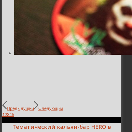
Предыдущий
Следующий
1
2
3
4
5
Тематический кальян-бар HERO в