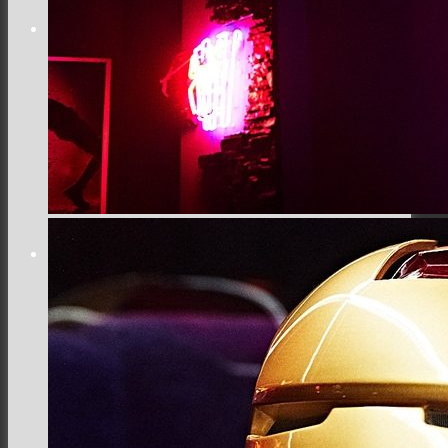
Заклади
Доставка їжі
Фотозвіти
Тревел фото