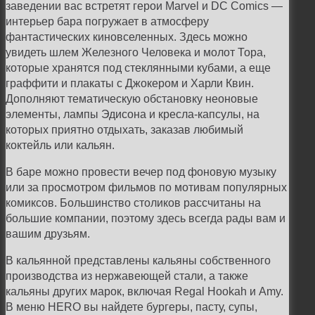
заведении вас встретят герои Marvel и DC Comics —
интерьер бара погружает в атмосферу
фантастических киновселенных. Здесь можно
увидеть шлем Железного Человека и молот Тора,
которые хранятся под стеклянными кубами, а еще
граффити и плакаты с Джокером и Харли Квин.
Дополняют тематическую обстановку неоновые
элементы, лампы Эдисона и кресла-капсулы, на
которых приятно отдыхать, заказав любимый
коктейль или кальян.
В баре можно провести вечер под фоновую музыку
или за просмотром фильмов по мотивам популярных
комиксов. Большинство столиков рассчитаны на
большие компании, поэтому здесь всегда рады вам и
вашим друзьям.
В кальянной представлены кальяны собственного
производства из нержавеющей стали, а также
кальяны других марок, включая Regal Hookah и Amy.
В меню HERO вы найдете бургеры, пасту, супы,