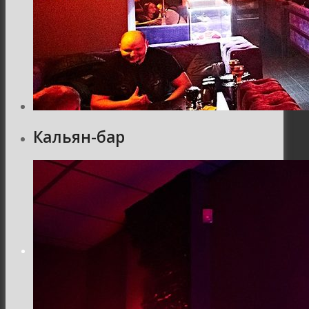
Семейная и детская фотосъемка
Свадебная фотосъёмка
Кальян-бар
Фоторедактор
Блог