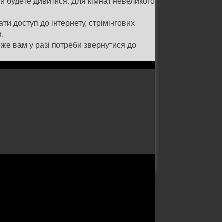
ви будете дивитися. Для кімнат невеликого
ти доступ до інтернету, стрімінгових
в.
же вам у разі потреби звернутися до