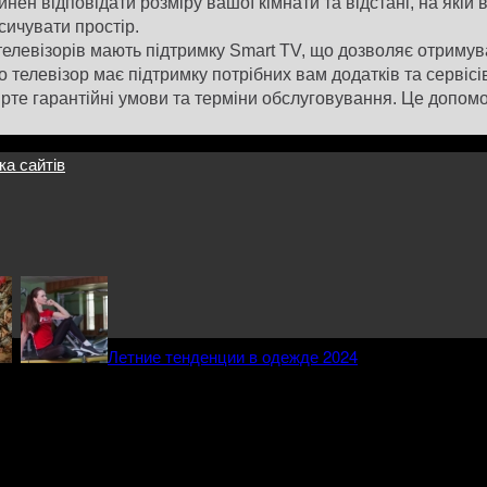
нен відповідати розміру вашої кімнати та відстані, на якій 
ичувати простір.
елевізорів мають підтримку Smart TV, що дозволяє отримува
 телевізор має підтримку потрібних вам додатків та сервісі
те гарантійні умови та терміни обслуговування. Це допомо
ка сайтів
Летние тенденции в одежде 2024