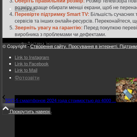
Оберіть правильний розмір:
Розмір телевізора пови
розміру краще обирати менші екрани, щоб не перенас
Заклади
Перевірте підтримку Smart TV:
Більшість сучасних т
сервісів та інших онлайн-ресурсів. Переконайтеся, що
Зверніть увагу на гарантію:
Перед покупкою перевір
виробника з проблемами чи дефектами.
Доставка їжі
© Copyright -
Створення сайту. Просування в інтернеті. Підтрим
Link to Instagram
Link to Facebook
Link to Mail
Фотозвіти
ТОП-5 смартфонов 2024 года стоимостью до 4000 ...
Прокрутить наверх
Тревел фото