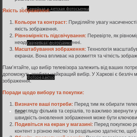
Семейная и детская фотосъемка
Якість зображення:
Кольори та контраст:
Приділяйте увагу насиченості 
якість зображення.
Рівномірність підсвічування:
Перевірте, як рівномі
неоднорідності у зображенні.
Свадебная фотосъёмка
Масштабування зображення:
Технологія масштабува
екранах. Вона впливає на розмиття та чіткість зобра
Пам’ятайте, що вибір телевізора залежить від ваших потре
допоможуть зробити найкращий вибір. У Харкові є безліч 
Фоторедактор
зображення.
Поради щодо вибору та покупки:
Визначте ваші потреби:
Перед тим як обирати телев
Блог
перегляду фільмів та серіалів, то важливо звернути 
швидкість оновлення зображення може бути ключови
Подивіться на екран у магазині:
Перед покупкою рек
контент з різною якістю та роздільною здатністю, що