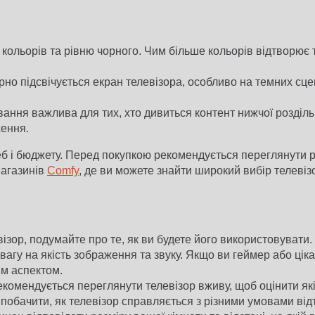
кольорів та рівню чорного. Чим більше кольорів відтворює 
рно підсвічується екран телевізора, особливо на темних сц
ння важлива для тих, хто дивиться контент нижчої роздільн
ження.
б і бюджету. Перед покупкою рекомендується переглянути рец
магазинів
Comfy
, де ви можете знайти широкий вибір телевізо
ізор, подумайте про те, як ви будете його використовувати.
увагу на якість зображення та звуку. Якщо ви геймер або ці
м аспектом.
омендується переглянути телевізор вживу, щоб оцінити які
б побачити, як телевізор справляється з різними умовами ві