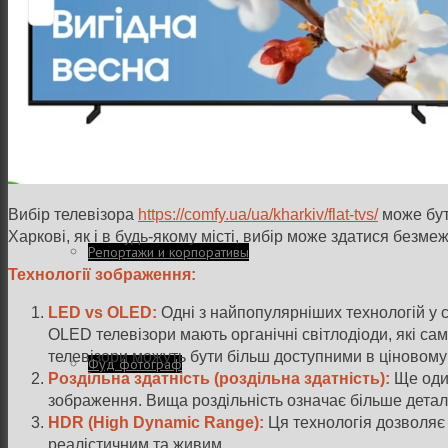
Интерьер и архитектура
Фотосессии и каталоги
Вибір телевізора
https://comfy.ua/ua/kharkiv/flat-tvs/
може бут
Харкові, як і в будь-якому місті, вибір може здатися без
Репортажи и корпоративы
Технології зображення:
LED vs OLED:
Одні з найпопулярніших технологій у св
OLED телевізори мають органічні світлодіоди, які сам
телевізори можуть бути більш доступними в ціновому 
Фуд фотограф
Роздільна здатність (роздільна здатність):
Ще один
зображення. Вища роздільність означає більше детал
HDR (High Dynamic Range):
Ця технологія дозволяє 
реалістичним та живим.