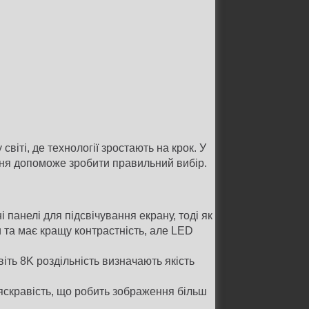
іті, де технології зростають на крок. У
ення допоможе зробити правильний вибір.
 панелі для підсвічування екрану, тоді як
и та має кращу контрастність, але LED
іть 8K роздільність визначають якість
яскравість, що робить зображення більш