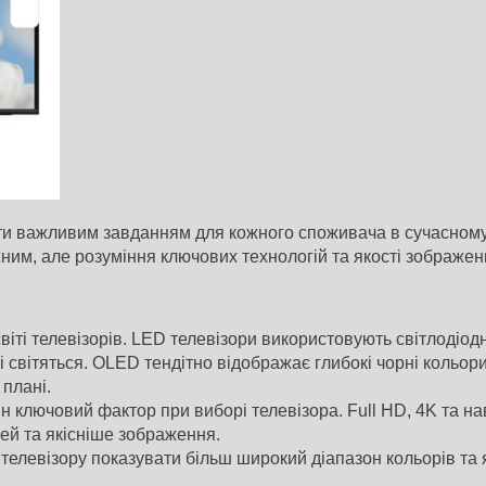
и важливим завданням для кожного споживача в сучасному св
межним, але розуміння ключових технологій та якості зображ
іті телевізорів. LED телевізори використовують світлодіодні
і світяться. OLED тендітно відображає глибокі чорні кольор
плані.
 ключовий фактор при виборі телевізора. Full HD, 4K та нав
ей та якісніше зображення.
телевізору показувати більш широкий діапазон кольорів та 