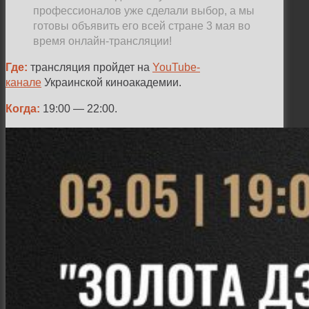
профессионалов уже сделали выбор, а мы
готовы объявить его всей стране 3 мая во
время онлайн-трансляции!
Где:
трансляция пройдет на
YouTube-
канале
Украинской киноакадемии.
Когда:
19:00 — 22:00.