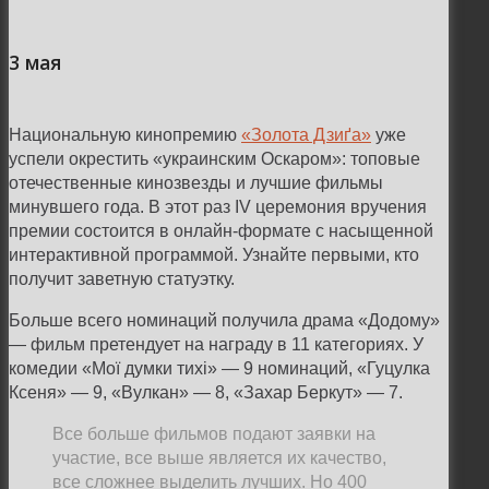
3 мая
Национальную кинопремию
«Золота Дзиґа»
уже
успели окрестить
«украинским Оскаром»: топовые
отечественные кинозвезды и лучшие фильмы
минувшего года. В этот раз
IV
церемония вручения
премии состоится в онлайн-формате с насыщенной
интерактивной программой. Узнайте первыми, кто
получит заветную статуэтку.
Больше всего номинаций получила драма «Додому»
— фильм претендует на награду в 11 категориях. У
комедии «Мої думки тихі» — 9 номинаций, «Гуцулка
Ксеня» — 9, «Вулкан» — 8, «Захар Беркут» — 7.
Все больше фильмов подают заявки на
участие, все выше является их качество,
все сложнее выделить лучших. Но 400