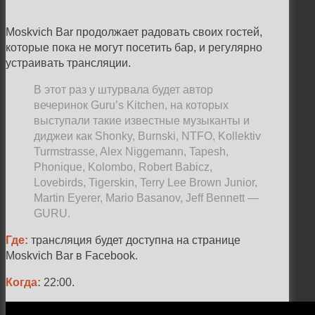
Moskvich Bar продолжает радовать своих гостей,
которые пока не могут посетить бар, и регулярно
устраивать трансляции.
В этот раз у штурвала будет автор
вечеринок Guru’s Kitchen, на которых
выступали такие известные музыканты и
диджеи как Shonky, Burnski, NTFO, Kollektiv
Turmstrasse, Alex Niggemann, Tapesh,
Phonique, Kolombo, Robert Babicz,
Lovebirds, Tigerskin, Terry Lee Brown Junior,
Martin Eyerer, Mario Basanov, Jeff Bennett —
GURU.
Где:
трансляция будет доступна на странице
Moskvich Bar в Facebook.
Когда:
22:00.