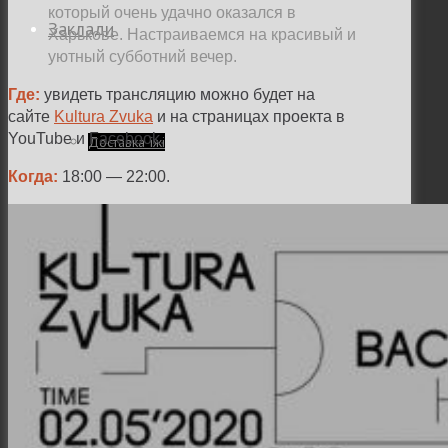
который очень удачно оказался в
Заклади
Харькове. Настраиваемся на красивый и
уютный субботний вечер.
Где:
увидеть трансляцию можно будет на
сайте
Kultura Zvuka
и на страницах проекта в
YouTube и Facebook.
Доставка їжі
Когда:
18:00 — 22:00.
Фотозвіти
Тревел фото