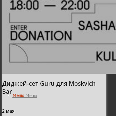
Місто
Відео
Поиск
Диджей-сет Guru для Moskvich
Bar
Меню
Меню
2 мая