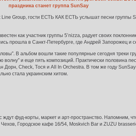
праздника станет группа SunSay
 Line Group, гости ЕСТЬ КАК ЕСТЬ услышат песни группы 
вестен как участник группы 5’nizza, радует своих поклонни
сь прошла в Санкт-Петербурге, где Андрей Запорожец и се
овы”. В альбом вошли такие популярные сегодня треки гру
вую волну” и еще пять композиций. Практически половина пе
 Дорн, Check, Тося и All In Orchestra. В том же году SunS
ально стала украинским хитом.
 ждут фуд-корты, маркет и арт-пространство. Напомним, что
Чехов, Городское кафе 16/54, Moskvich Bar и ZUZU brasseri