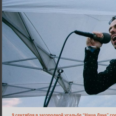
Интерьер и архитектура
Фотосессии и каталоги
Репортажи и корпоративы
Фуд фотограф
9 сентября в загородной усадьбе “Наша Дача” с