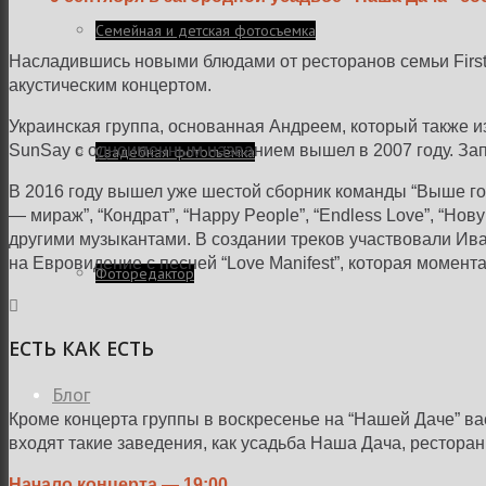
Семейная и детская фотосъемка
Насладившись новыми блюдами от ресторанов семьи First
акустическим концертом.
Украинская группа, основанная Андреем, который также из
SunSay с одноименным названием вышел в 2007 году. Запи
Свадебная фотосъёмка
В 2016 году вышел уже шестой сборник команды “Выше гол
— мираж”, “Кондрат”, “Happy People”, “Endless Love”, “Но
другими музыкантами. В создании треков участвовали Иван
на Евровидение с песней “Love Manifest”, которая момент
Фоторедактор
ЕСТЬ КАК ЕСТЬ
Блог
Кроме концерта группы в воскресенье на “Нашей Даче” вас
входят такие заведения, как усадьба Наша Дача, ресторан 
Начало концерта — 19:00