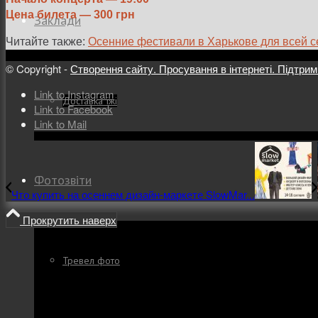
Цена билета — 300 грн
Заклади
Читайте также:
Осенние фестивали в Харькове для всей 
© Copyright -
Створення сайту. Просування в інтернеті. Підтрим
Link to Instagram
Доставка їжі
Link to Facebook
Link to Mail
Фотозвіти
Что купить на осеннем дизайн-маркете SlowMar...
Прокрутить наверх
Тревел фото