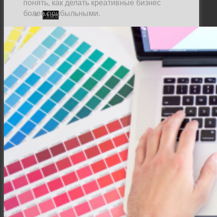
понять, как делать креативные бизнес
более прибыльными.
Місто
Відео
Поиск
Меню
Меню