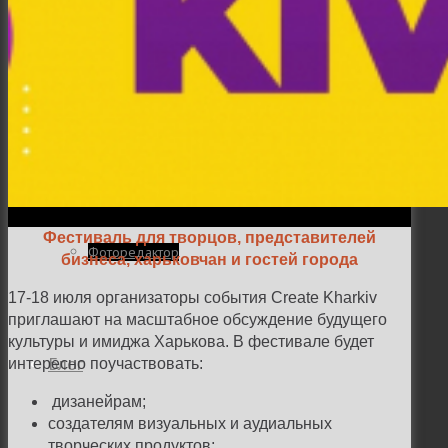
Семейная и детская фотосъемка
Свадебная фотосъёмка
Фестиваль для творцов, представителей
Фоторедактор
бизнеса, харьковчан и гостей города
17-18 июля организаторы события Create Kharkiv
приглашают на масштабное обсуждение будущего
культуры и имиджа Харькова. В фестивале будет
Блог
интересно поучаствовать:
дизанейрам;
создателям визуальных и аудиальных
творческих продуктов;