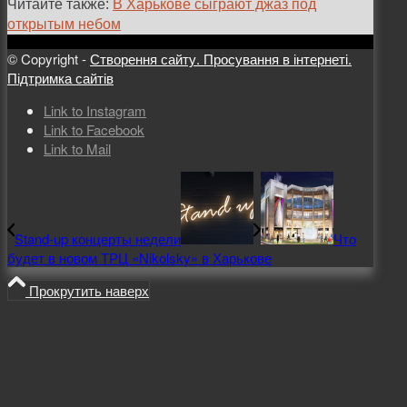
Читайте также:
В Харькове сыграют джаз под
открытым небом
© Copyright -
Створення сайту. Просування в інтернеті.
Підтримка сайтів
Link to Instagram
Link to Facebook
Link to Mail
Stand-up концерты недели
Что
будет в новом ТРЦ «Nikolsky» в Харькове
Прокрутить наверх