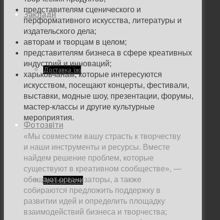
представителям сценического и
Заклади
перформативного искусства, литературы и
издательского дела;
авторам и творцам в целом;
представителям бизнеса в сфере креативных
индустрий и инноваций;
Доставка їжі
харьковчанам, которые интересуются
искусством, посещают концерты, фестивали,
выставки, модные шоу, презентации, форумы,
мастер-классы и другие культурные
мероприятия.
Фотозвіти
«Мы совместим вашу страсть к творчеству
и наши инструменты и ресурсы. Вместе
найдем решение проблем, которые
существуют в креативном сообществе», —
обещают организаторы, а также
Тревел фото
собираются предложить поддержку в
развитии идей и определить площадку
взаимодействий бизнеса и творчества;