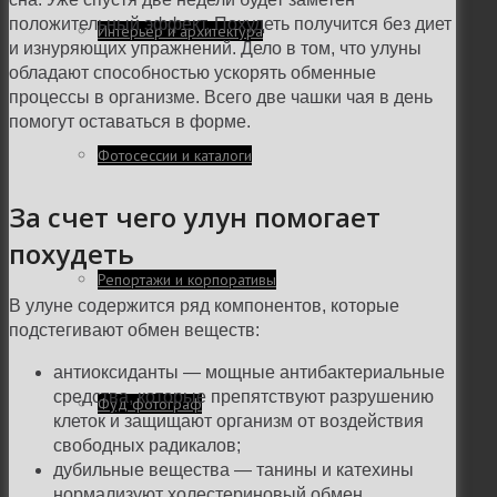
положительный эффект. Похудеть получится без диет
Интерьер и архитектура
и изнуряющих упражнений. Дело в том, что улуны
обладают способностью ускорять обменные
процессы в организме. Всего две чашки чая в день
помогут оставаться в форме.
Фотосессии и каталоги
За счет чего улун помогает
похудеть
Репортажи и корпоративы
В улуне содержится ряд компонентов, которые
подстегивают обмен веществ:
антиоксиданты — мощные антибактериальные
средства, которые препятствуют разрушению
Фуд фотограф
клеток и защищают организм от воздействия
свободных радикалов;
дубильные вещества — танины и катехины
нормализуют холестериновый обмен,