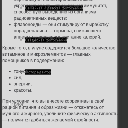
укрепляют сосуды, стимулируют иммунитет,
Семейная и детская фотосъемка
способствую выведению из организма
радиоактивных веществ;
флавоноиды — они стимулируют выработку
норадреналина — гормона, снижающего
аппетит, ускоряющего сжигание калорий.
Свадебная фотосъёмка
Кроме того, в улуне содержится большое количество
витаминов и микроэлементов — главных
помощников в поддержании:
тонуса,
Фоторедактор
сил,
энергии,
красоты.
При условии, что вы внесете коррективы в свой
Блог
рацион питания и образ жизни — откажетесь от
мучного и жирного, увеличите физическую активность
— получится добиться желаемой стройности.