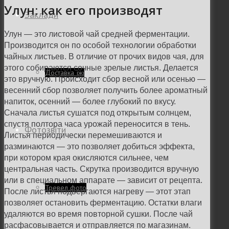
Улун: как его производят
Заклади
Улун — это листовой чай средней ферментации.
Производится он по особой технологии обработки
чайных листьев. В отличие от прочих видов чая, для
этого собираются сочные зрелые листья. Делается
Доставка їжі
это вручную. Происходит сбор весной или осенью —
весенний сбор позволяет получить более ароматный
напиток, осенний — более глубокий по вкусу.
Сначала листья сушатся под открытым солнцем,
спустя полтора часа урожай переносится в тень.
Фотозвіти
Листья периодически перемешиваются и
разминаются — это позволяет добиться эффекта,
при котором края окисляются сильнее, чем
центральная часть. Скрутка производится вручную
или в специальном аппарате — зависит от рецепта.
Тревел фото
После листья подвергаются нагреву — этот этап
позволяет остановить ферментацию. Остатки влаги
удаляются во время повторной сушки. После чай
расфасовывается и отправляется по магазинам.