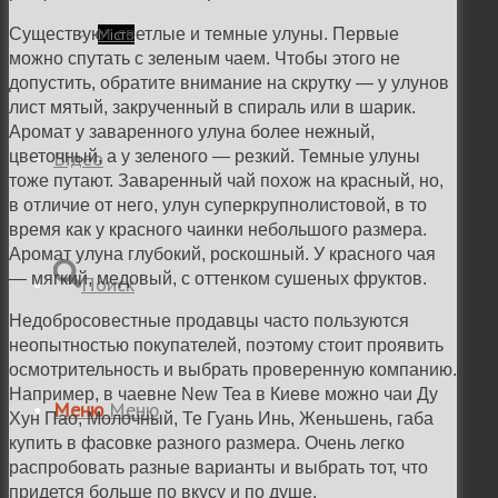
Существуют светлые и темные улуны. Первые
Місто
можно спутать с зеленым чаем. Чтобы этого не
допустить, обратите внимание на скрутку — у улунов
лист мятый, закрученный в спираль или в шарик.
Аромат у заваренного улуна более нежный,
Відео
цветочный, а у зеленого — резкий. Темные улуны
тоже путают. Заваренный чай похож на красный, но,
в отличие от него, улун суперкрупнолистовой, в то
время как у красного чаинки небольшого размера.
Аромат улуна глубокий, роскошный. У красного чая
— мягкий, медовый, с оттенком сушеных фруктов.
Поиск
Недобросовестные продавцы часто пользуются
неопытностью покупателей, поэтому стоит проявить
осмотрительность и выбрать проверенную компанию.
Например, в чаевне New Tea в Киеве можно чаи Ду
Меню
Меню
Хун Пао, Молочный, Те Гуань Инь, Женьшень, габа
купить в фасовке разного размера. Очень легко
распробовать разные варианты и выбрать тот, что
придется больше по вкусу и по душе.