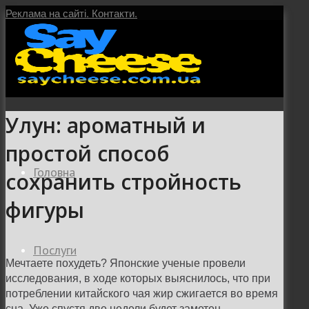
Реклама на сайті.
Контакти.
Улун: ароматный и
простой способ
Головна
сохранить стройность
фигуры
Послуги
Мечтаете похудеть? Японские ученые провели
исследования, в ходе которых выяснилось, что при
потреблении китайского чая жир сжигается во время
сна. Уже спустя две недели будет заметен