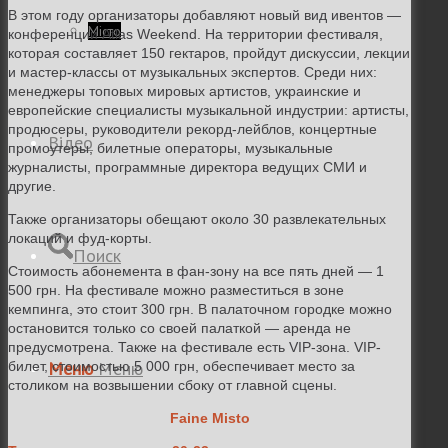
В этом году организаторы добавляют новый вид ивентов
—
Місто
конференции Atlas Weekend.
На территории фестиваля,
которая составляет 150 гектаров,
пройдут дискуссии, лекции
и мастер-классы от музыкальных экспертов. Среди них:
менеджеры топовых мировых артистов, украинские и
европейские специалисты музыкальной индустрии: артисты,
продюсеры, руководители рекорд-лейблов, концертные
Відео
промоутеры, билетные операторы, музыкальные
журналисты, программные директора ведущих СМИ и
другие.
Также организаторы обещают около 30 развлекательных
локаций и фуд-корты.
Поиск
Стоимость абонемента в фан-зону на все пять дней
— 1
500 грн. На фестивале можно разместиться в зоне
кемпинга, это стоит 300 грн. В палаточном городке можно
остановится только со своей палаткой — аренда не
предусмотрена. Также на фестивале есть VIP-зона. VIP-
Меню
Меню
билет, стоимостью 5 000 грн, обеспечивает место за
столиком на возвышении сбоку от главной сцены.
Faine Misto