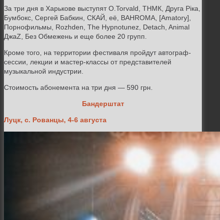
За три дня в Харькове выступят O.Torvald, ТНМК, Друга Рiка,
Бумбокс, Сергей Бабкин, СКАЙ, её,
BAHROMA
, [Amatory],
Порнофильмы, Rozhden, The Hypnotunez, Detach,
Animal
ДжаZ, Без Обмежень
и еще более 20 групп.
Кроме того, на территории фестиваля пройдут автограф-
сессии, лекции и мастер-классы от представителей
музыкальной индустрии.
Стоимость абонемента на три дня
— 590 грн.
Бандерштат
Луцк, с. Рованцы, 4-6 августа