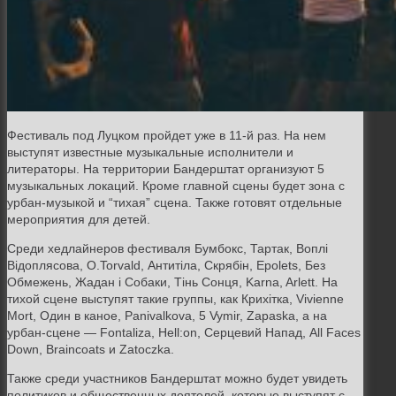
Фестиваль под Луцком пройдет уже в 11-й раз. На нем
выступят известные музыкальные исполнители и
литераторы. На территории Бандерштат организуют 5
музыкальных локаций. Кроме главной сцены будет зона с
урбан-музыкой и “тихая” сцена. Также готовят отдельные
мероприятия для детей.
Среди хедлайнеров фестиваля Бумбокс, Тартак,
Воплі
Відоплясова, O.Torvald, Антитіла, Скрябін, Epolets, Без
Обмежень, Жадан і Собаки, Тінь Сонця, Karna, Arlett. На
тихой сцене выступят такие группы, как Крихітка, Vivienne
Mort, Один в каное, Panivalkova, 5 Vymir, Zapaska, а на
урбан-сцене — Fontaliza, Hell:on, Серцевий Напад, All Faces
Down, Braincoats и Zatoczka.
Также среди участников
Бандерштат можно будет увидеть
политиков и общественных деятелей, которые выступят с