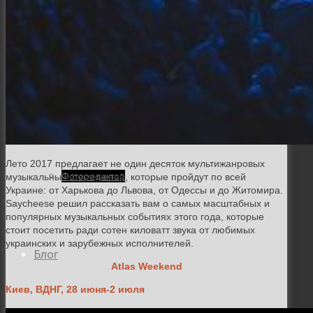
Семейная и детская фотосъемка
Свадебная фотосъёмка
Лето 2017 предлагает не один десяток мультижанровых
Фоторедактор
музыкальных фестивалей, которые пройдут по всей
Украине: от Харькова до Львова, от Одессы и до Житомира.
Saycheese решил рассказать вам о самых масштабных и
популярных музыкальных событиях этого года, которые
стоит посетить ради сотен киловатт звука от любимых
украинских и зарубежных исполнителей.
Блог
Atlas Weekend
Киев, ВДНГ, 28 июня-2 июля