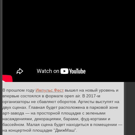
В прошлом году
Импульс Фест
вышел на новый уровень и
впервые состоялся в формате open air. В 2017-м
организаторы не сбавляют оборотов. Артисты выступят на
двух сценах. Главная будет расположена в парковой зоне
арт-завода
—
на просторной площадке с зелеными
насаждениями, декорациями, барами, фуд-кортами и
бассейном. Малая сцена будет находиться в помещении
—
на концертной площадке “ДвижМаш”.