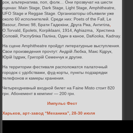
рок, альтернатива, поп, фолк… Они прозвучат на шести
сценах: Main Stage, Dark Stage, Light Stage, Amphitheatre,
UFO Stage и Reggae Stage. Организаторы объявили уже
около 60 исполнителей. Среди них:
Poets of the Fall, Le
Basour, Ляпис 98, Брати Гадюкіни, Друга Ріка, Антитіла
,
O.Torvald, Epolets, Korpiklaani, 1914, Aghiazma, Христина
Соловій, Рэспубліка Паліна, Один в каное, DaKooka, Kadnay.
На сцене
Amphitheatre пройдут литературные выступления.
Свои произведения прочтут:
Андрій Любка, Макс Кідрук,
Юрій Іздрик, Григорій Семенчук и другие.
На территории фестиваля расположатся палаточный
городок с удобствами, фуд-корты, пункты подзарядки
телефонов и камеры хранения.
Четырехдневный входной билет на
Faine Misto стоит 820
грн. Абонемент в кемпинг — 200 грн.
Импульс Фест
Харьков, арт-завод “Механика”, 28-30 июля