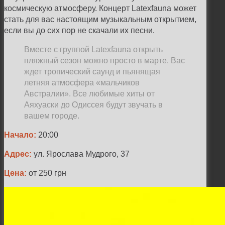
космическую атмосферу. Концерт Latexfauna может
стать для вас настоящим музыкальным открытием,
если вы до сих пор не скачали их песни.
Вместе с группой Latexfauna открыть
пляжный сезон можно просто в марте. Вас
ждет тропический саунд и пьянящая
летняя атмосфера «мальчиков
Австралии». Все любимые хиты от
Аяхуаски до Одиссея будут звучать в
вашем городе.
Начало:
20:00
Адрес:
ул. Ярослава Мудрого, 37
Цена:
от 250 грн