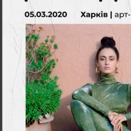
Заклади
Доставка їжі
Фотозвіти
Тревел фото