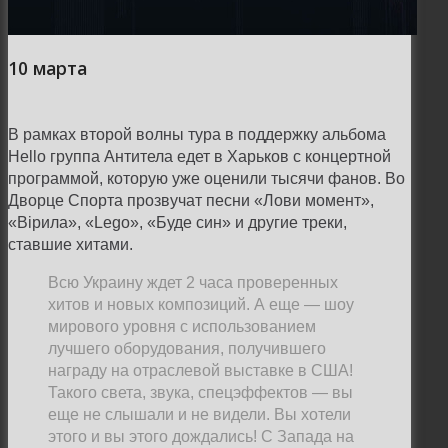
10 марта
В рамках второй волны тура в поддержку альбома
Hello группа Антитела едет в Харьков с концертной
программой, которую уже оценили тысячи фанов. Во
Дворце Спорта прозвучат песни «Лови момент»,
«Вірила», «Lego», «Буде син» и другие треки,
ставшие хитами.
Всю Украину ждет 2 часа проверенных
хитов и новых композиций. А еще — шоу
мирового уровня с использованием
лучшего оборудования, получившего
награду на отраслевой выставке в США!
Такого света, звука, спецэффектов — вы
еще не слышали и не видели. Вы хотели
этого и вы этого дождались! С Запада на