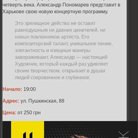
четверть века. Александр Пономарев представит в
Харькове свою новую концертную программу.
Это зрелищное действо не оставит
равнодушным ни давних ценителей, ни
новых поклонников артиста. Его
композиторский талант, уникальное пение,
элегантность и изящные манеры
завораживают. Александр — настоящий
Художник, который каждый раз удивляет
своим творчеством, открывает в душах
людей сокровенное и глубинное.
Начало:
19:00
Адрес:
ул. Пушкинская, 88
Цена:
от 250 грн