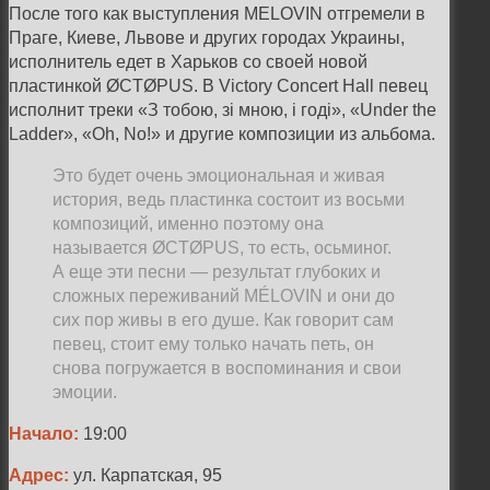
После того как выступления MELOVIN отгремели в
Праге, Киеве, Львове и других городах Украины,
исполнитель едет в Харьков со своей новой
пластинкой ØCTØPUS. В Victory Concert Hall певец
исполнит треки «З тобою, зі мною, і годі», «Under the
Ladder», «Oh, No!» и другие композиции из альбома.
Это будет очень эмоциональная и живая
история, ведь пластинка состоит из восьми
композиций, именно поэтому она
называется ØCTØPUS, то есть, осьминог.
А еще эти песни — результат глубоких и
сложных переживаний MÉLOVIN и они до
сих пор живы в его душе. Как говорит сам
певец, стоит ему только начать петь, он
снова погружается в воспоминания и свои
эмоции.
Начало:
19:00
Адрес:
ул. Карпатская, 95