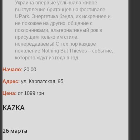
Украина впервые услышала живое
выступление британцев на фестивале
UPark. Энергетика бэнда, их искреннее и
не похожее на других, общение с
поклонниками, альтернативный рок в
присущем только им стиле,
непередаваемы! С тех пор каждое
появление Nothing But Thieves – событие,
которого ждут из года в год.
Начало:
20:00
Адрес:
ул. Карпатская, 95
Цена:
от 1099 грн
KAZKA
26 марта