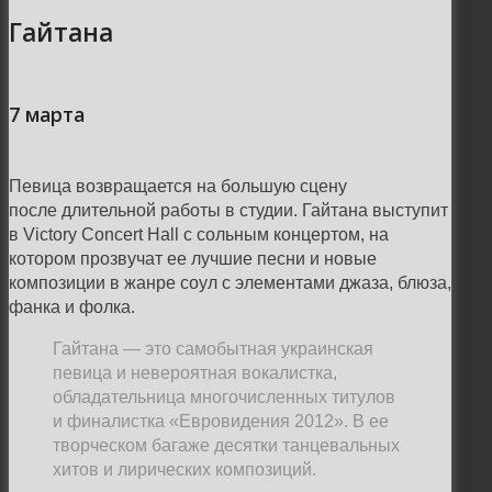
Гайтана
7 марта
Певица возвращается на большую сцену
после длительной работы в студии. Гайтана выступит
в Victory Concert Hall с сольным концертом, на
котором прозвучат ее лучшие песни и новые
композиции в жанре соул с элементами джаза, блюза,
фанка и фолка.
Гайтана — это самобытная украинская
певица и невероятная вокалистка,
обладательница многочисленных титулов
и финалистка «Евровидения 2012». В ее
творческом багаже десятки танцевальных
хитов и лирических композиций.