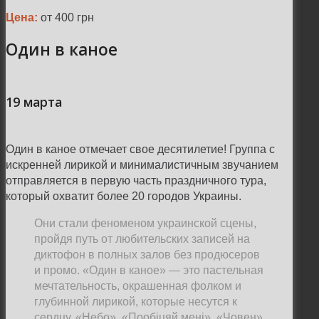
Цена:
от 400 грн
Один в каное
19 марта
Один в каное отмечает свое десятилетие! Группа с
искренней лирикой и минималистичным звучанием
отправляется в первую часть праздничного тура,
который охватит более 20 городов Украины.
Они стали феноменом украинской сцены,
пройдя путь от любительских записей на
диктофон в полных залов без продюсеров
и промо. «Один в каное» — это пастельная
мечтательность, окрашенная фолком и
глубинной лирикой, которые несутся к
сердцу. «Небо», «Пообіцяй мені», «Човен»