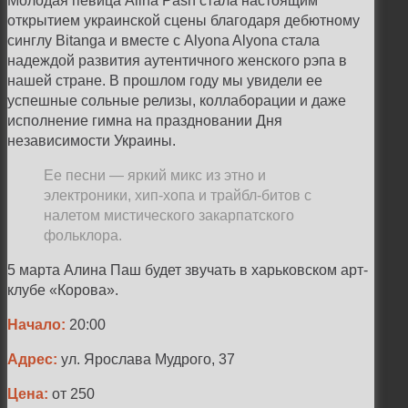
Молодая певица Alina Pash стала настоящим
открытием украинской сцены благодаря дебютному
синглу Bitanga и вместе с Alyona Alyona стала
надеждой развития аутентичного женского рэпа в
нашей стране. В прошлом году мы увидели ее
успешные сольные релизы, коллаборации и даже
исполнение гимна на праздновании Дня
независимости Украины.
Ее песни — яркий микс из этно и
электроники, хип-хопа и трайбл-битов с
налетом мистического закарпатского
фольклора.
5 марта Алина Паш будет звучать в харьковском арт-
клубе «Корова».
Начало:
20:00
Адрес:
ул. Ярослава Мудрого, 37
Цена:
от 250