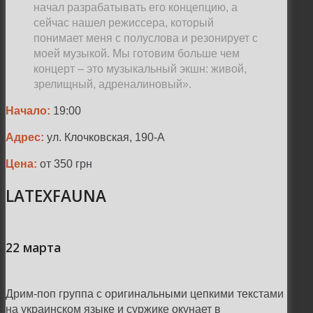
начал разрабатывать его концепцию, а
сейчас нашел режиссера, который
понимает меня с полуслова и резонирует с
моей музыкой. Мы готовим больше чем
концерт – это музыкальный экшн: живой,
зрелищный, адреналиновый».
Начало:
19:00
Адрес:
ул. Клочковская, 190-А
Цена:
от 350 грн
LATEXFAUNA
22 марта
Дрим-поп группа с оригинальными цепкими текстами
на украинском языке и суржике окунает в