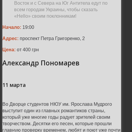
Восток и с Севера на Юг Антитела едут по
всем городам Украины, чтобы сказать
«Hello» своим поклонникам!
Начало:
19:00
Адрес:
проспект Петра Григоренко, 2
Цена:
от 400 грн
Александр Пономарев
11 марта
Во Дворце студентов НЮУ им. Ярослава Мудрого
выступит один из главных романтиков страны,
который уже многие годы радует зрителей своим
творчеством. Десятки его песен, которые прошли
главную проверку временем, любят и поют уже почти