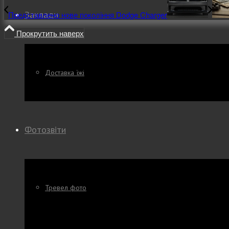
Заклади
Представлено нове покоління Dodge Charger
Прокрутить наверх
Доставка їжі
Фотозвіти
Тревел фото