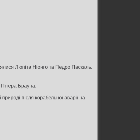
нялися Люпіта Ніонго та Педро Паскаль.
 Пітера Брауна.
 природі після корабельної аварії на