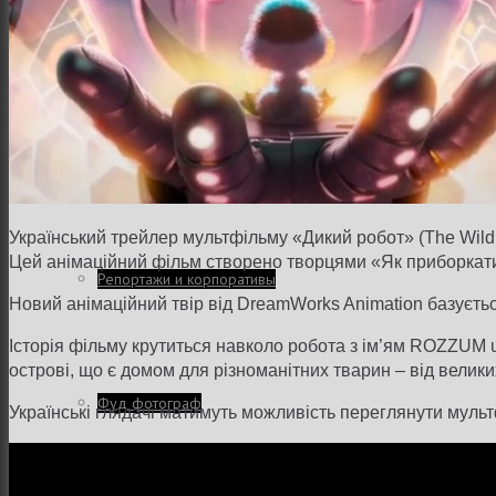
Интерьер и архитектура
Фотосессии и каталоги
Український трейлер мультфільму «Дикий робот» (The Wild
Цей анімаційний фільм створено творцями «Як приборкати 
Репортажи и корпоративы
Новий анімаційний твір від DreamWorks Animation базуєть
Історія фільму крутиться навколо робота з ім’ям ROZZUM u
острові, що є домом для різноманітних тварин – від великих 
Фуд фотограф
Українські глядачі матимуть можливість переглянути мультф