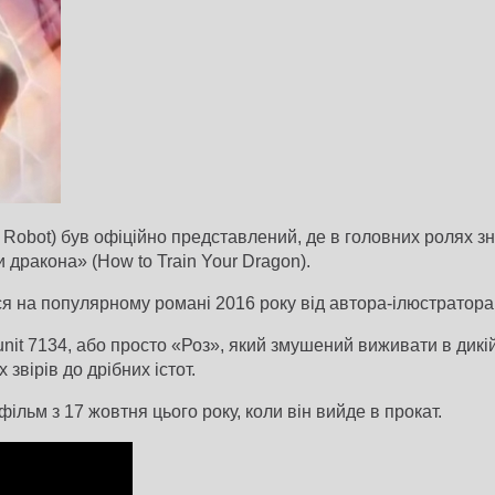
 Robot) був офіційно представлений, де в головних ролях з
дракона» (How to Train Your Dragon).
ся на популярному романі 2016 року від автора-ілюстратора
nit 7134, або просто «Роз», який змушений виживати в дикій
звірів до дрібних істот.
ільм з 17 жовтня цього року, коли він вийде в прокат.