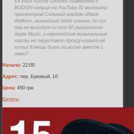
Её клип «Drunk Groove» совместно с
BOOSIN набрал на YouTube 82 миллиона
просмотров! Сольный альбом «Black
Wather», вышедший этой осенью, до сих
пор не выходит из топ 50 украинского
Apple Music, а европейские музыкальные
чарты не перестают прокручивают её
хиты! Хочешь быть на волне вместе с
нами?
Начало:
22:00
Адрес:
пер. Буковый, 10
Цена:
450 грн
Билеты