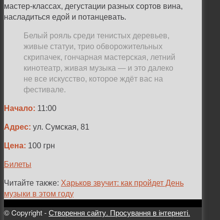
мастер-классах, дегустации разных сортов вина,
насладиться едой и потанцевать.
Белый рояль среди тенистых деревьев,
живые статуи, трио обворожительных
скрипачек, гончарная мастерская, летний
кинотеатр, живая музыка — и это далеко
не все искусство, которое ждёт вас на
фестивале.
Начало:
11:00
Адрес:
ул. Сумская, 81
Цена:
100
грн
Билеты
Читайте также:
Харьков звучит: как пройдет День
музыки в этом году
© Copyright -
Створення сайту. Просування в інтернеті.