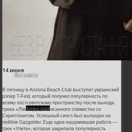
Заклади
Доставка їжі
14 июня
Фотозвіти
В пятницу в Arizona Beach Club выступит украинский
рэпер T-Fest, который получил популярность по
всему постсоветскому пространству после выхода
Тревел фото
трека «Ламбада», записанного совместно со
Скриптонитом. Успешный сингл был выпущен на
лейбле Gazgolder. Еще одна нашумевшая работа —
трек «Улети», которая закрепила популярность