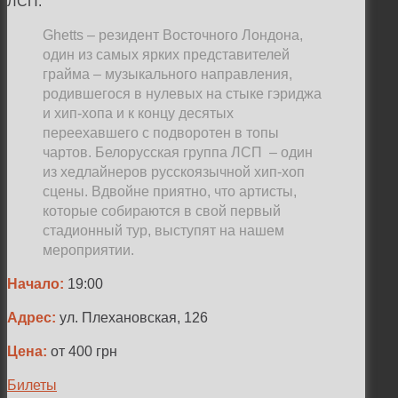
ЛСП.
Ghetts – резидент Восточного Лондона,
один из самых ярких представителей
грайма – музыкального направления,
родившегося в нулевых на стыке гэриджа
и хип-хопа и к концу десятых
переехавшего с подворотен в топы
чартов. Белорусская группа ЛСП – один
из хедлайнеров русскоязычной хип-хоп
сцены. Вдвойне приятно, что артисты,
которые собираются в свой первый
стадионный тур, выступят на нашем
мероприятии.
Начало:
19:00
Адрес:
ул. Плехановская, 126
Цена:
от 400 грн
Билеты