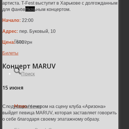
артиста. T-Fest выступит в Харькове с долгожданным
Місто
для фанов сольным концертом.
Начало:
22:00
Адрес:
пер. Буковый, 10
Відео
Цена:
600 грн
Билеты
Концерт MARUV
Поиск
15 июня
Меню
Меню
Следующим вечером на сцену клуба «Аризона»
выйдет певица MARUV, которая заставляет говорить
о себе благодаря своему эпатажному образу.