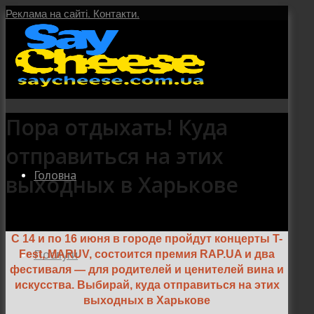
Реклама на сайті.
Контакти.
Пора отдыхать! Куда
отправиться на этих
Головна
выходных в Харькове
С 14 и по 16 июня в городе пройдут концерты T-
Послуги
Fest, MARUV, состоится премия RAP.UA и два
фестиваля — для родителей и ценителей вина и
искусства. Выбирай, куда отправиться на этих
выходных в Харькове