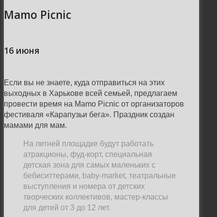
Mamo Picnic
16 июня
Если вы не знаете, куда отправиться на этих
выходных в Харькове всей семьей, предлагаем
провести время на Mamo Picnic от организаторов
фестиваля «Карапузьи бега». Праздник создан
мамами для мам.
На летней площадке будут работать
атракционы, фуд-корт, специальная
детская зона для самых маленьких с
бебиситтерами, baby-market, театральные
выступления и номера от детских
творческих коллективов, мастер-классы
для детей от 3 до 12 лет.