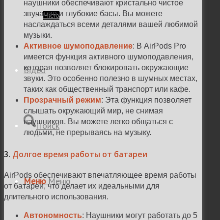
наушники обеспечивают кристально чистое
звучание и глубокие басы. Вы можете
Місто
наслаждаться всеми деталями вашей любимой
музыки.
Активное шумоподавление
: В AirPods Pro
имеется функция активного шумоподавления,
которая позволяет блокировать окружающие
Відео
звуки. Это особенно полезно в шумных местах,
таких как общественный транспорт или кафе.
Прозрачный режим
: Эта функция позволяет
слышать окружающий мир, не снимая
наушников. Вы можете легко общаться с
Поиск
людьми, не прерываясь на музыку.
3.
Долгое время работы от батареи
AirPods обеспечивают впечатляющее время работы
Меню
Меню
от батареи, что делает их идеальными для
длительного использования.
Автономность
: Наушники могут работать до 5