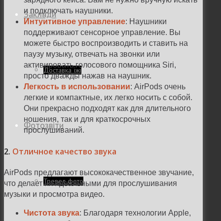
и подключать наушники.
Заклади
Интуитивное управление
: Наушники
поддерживают сенсорное управление. Вы
можете быстро воспроизводить и ставить на
паузу музыку, отвечать на звонки или
активировать голосового помощника Siri,
Доставка їжі
просто дважды нажав на наушник.
Легкость в использовании
: AirPods очень
легкие и компактные, их легко носить с собой.
Они прекрасно подходят как для длительного
ношения, так и для краткосрочных
Фотозвіти
прослушиваний.
2.
Отличное качество звука
AirPods предлагают высококачественное звучание,
Тревел фото
что делает их идеальными для прослушивания
музыки и просмотра видео.
Чистота звука
: Благодаря технологии Apple,