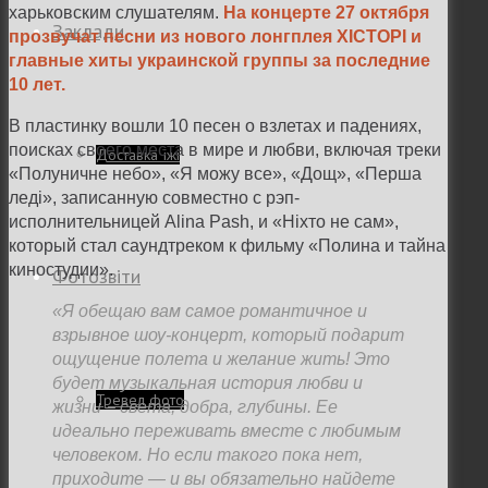
харьковским слушателям.
На концерте 27 октября
Заклади
прозвучат песни из нового лонгплея ХICТОРI и
главные хиты украинской группы за последние
10 лет.
В пластинку вошли 10 песен о взлетах и падениях,
поисках своего места в мире и любви, включая треки
Доставка їжі
«Полуничне небо», «Я можу все», «Дощ», «Перша
леді», записанную совместно с рэп-
исполнительницей Alina Pash, и «Ніхто не сам»,
который стал саундтреком к фильму «Полина и тайна
киностудии».
Фотозвіти
«Я обещаю вам самое романтичное и
взрывное шоу-концерт, который подарит
ощущение полета и желание жить! Это
будет музыкальная история любви и
Тревел фото
жизни – света, добра, глубины. Ее
идеально переживать вместе с любимым
человеком. Но если такого пока нет,
приходите — и вы обязательно найдете