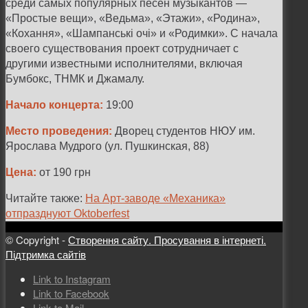
среди самых популярных песен музыкантов —
«Простые вещи», «Ведьма», «Этажи», «Родина»,
«Кохання», «Шампанські очі»
и
«Родимки». С начала
своего существования проект сотрудничает с
другими известными исполнителями, включая
Бумбокс, ТНМК и Джамалу.
Начало концерта:
19:00
Место проведения:
Дворец студентов НЮУ им.
Ярослава Мудрого (ул. Пушкинская, 88)
Цена:
от 190 грн
Читайте также:
На Арт-заводе «Механика»
отпразднуют Oktoberfest
© Copyright -
Створення сайту. Просування в інтернеті.
Підтримка сайтів
Link to Instagram
Link to Facebook
Link to Mail