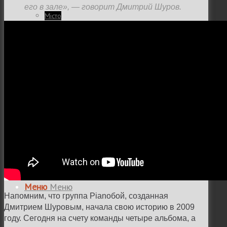
его в зале», — говорит Дмитрий Шуров.
Місто
Відео
Поиск
Меню
Меню
Напомним, что группа Pianoбой, созданная
Дмитрием Шуровым, начала свою историю в 2009
году. Сегодня на счету команды четыре альбома, а