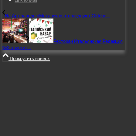
На Арт-заводе «Механика» отпразднуют Oktobe...
Ресторан Итальянская Редакция
№2 отметит...
Прокрутить наверх