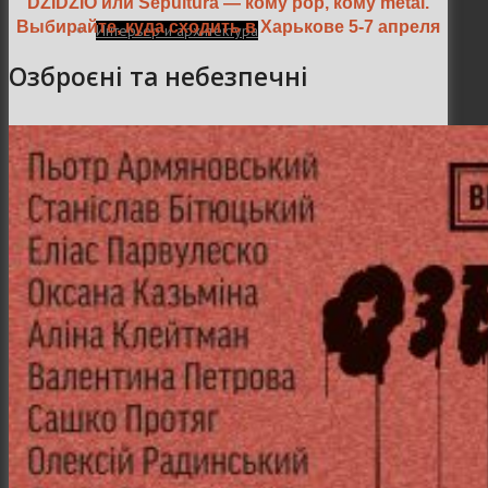
DZIDZIO или Sepultura — кому pop, кому metal.
Выбирайте, куда сходить в Харькове 5-7 апреля
Интерьер и архитектура
Озброєні та небезпечні
Фотосессии и каталоги
Репортажи и корпоративы
Фуд фотограф