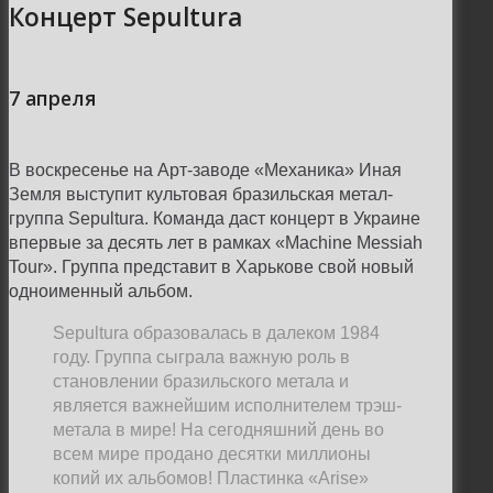
Концерт Sepultura
7 апреля
В воскресенье на Арт-заводе «Механика» Иная
Земля выступит культовая бразильская метал-
группа Sepultura. Команда даст концерт в Украине
впервые за десять лет в рамках «Machine Messiah
Tour». Группа представит в Харькове свой новый
одноименный альбом.
Sepultura образовалась в далеком 1984
году. Группа сыграла важную роль в
становлении бразильского метала и
является важнейшим исполнителем трэш-
метала в мире! На сегодняшний день во
всем мире продано десятки миллионы
копий их альбомов! Пластинка «Arise»