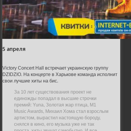
5 апреля
Victory Concert Hall встречает украинскую группу
DZIDZIO. На концерте в Харькове команда исполнит
свои лучшие хиты на бис.
За 10 лет существования проект не
единожды попадал в высшие строчки
премий: Yuna, Золотая жар птица, M1
Music Awards, Михаил Хома стал взрослым
артистом, вырастил настоящую бороду,
снялся в кино, его музыка уже не так
проста, хиты звучат самобытно. И все