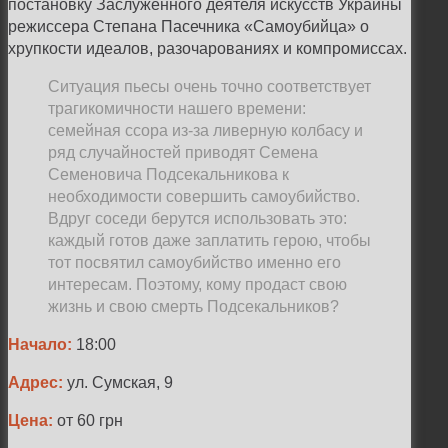
постановку Заслуженного деятеля искусств Украины
режиссера Степана Пасечника «Самоубийца» о
хрупкости идеалов, разочарованиях и компромиссах.
Ситуация пьесы очень точно соответствует
трагикомичности нашего времени:
семейная ссора из-за ливерную колбасу и
ряд случайностей приводят Семена
Семеновича Подсекальникова к
необходимости совершить самоубийство.
Вдруг соседи берутся использовать это:
каждый готов даже заплатить герою, чтобы
тот посвятил самоубийство именно его
интересам. Поэтому, кому продаст свою
жизнь и свою смерть Подсекальников?
Начало:
18:00
Адрес:
ул. Сумская, 9
Цена:
от 60 грн