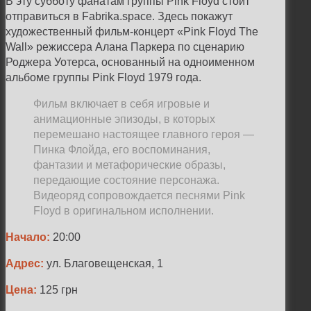
В эту субботу фанатам группы Pink Floyd стоит
отправиться в Fabrika.space. Здесь покажут
художественный фильм-концерт «Pink Floyd The
Wall» режиссера Алана Паркера по сценарию
Роджера Уотерса, основанный на одноименном
альбоме группы Pink Floyd 1979 года.
Фильм включает в себя игровые и
анимационные эпизоды, в которых
перемешано настоящее главного героя —
Пинка Флойда, его воспоминания,
фантазии и метафорические образы,
передающие состояние персонажа.
Видеоряд сопровождается песнями Pink
Floyd в оригинальном исполнении.
Начало:
20:00
Адрес:
ул. Благовещенская, 1
Цена:
125 грн