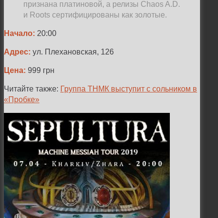
признана платиновой, а релизы Chaos A.D.
и Roots сертифицированы как золотые.
Начало:
20:00
Адрес:
ул. Плехановская, 126
Цена:
999 грн
Читайте также:
Группа ТНМК выступит с сольником в
«Пробке»