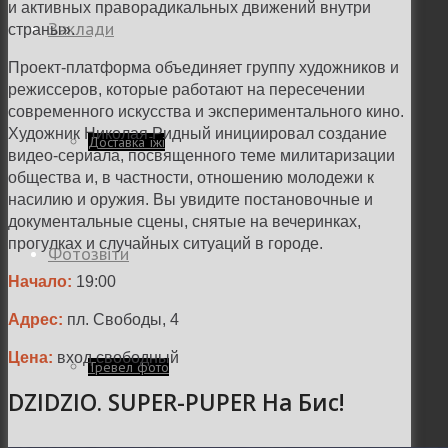
и активных праворадикальных движений внутри
Заклади
страны».
Проект-платформа объединяет группу художников и
режиссеров, которые работают на пересечении
современного искусства и экспериментального кино.
Художник Николая Ридный инициировал создание
Доставка їжі
видео-сериала, посвященного теме милитаризации
общества и, в частности, отношению молодежи к
насилию и оружия. Вы увидите постановочные и
документальные сцены, снятые на вечеринках,
прогулках и случайных ситуаций в городе.
Фотозвіти
Начало:
19:00
Адрес:
пл. Свободы, 4
Цена:
вход свободный
Тревел фото
DZIDZIO. SUPER-PUPER На Бис!