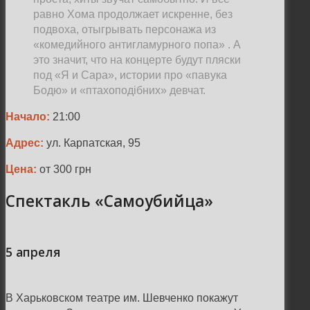
равно Хома продолжает искренне, без
подвоха, отыгрывать персонажа из
«комедийного антигламурного попа» . А
это значит, что на концерте будут пляски
под «Я и Сара», истории про «павука
Бодю» и «птахоподiбних» девчат.
Начало:
21:00
Адрес:
ул. Карпатская, 95
Цена:
от 300 грн
Спектакль «Самоубийца»
5 апреля
В Харьковском театре им. Шевченко покажут