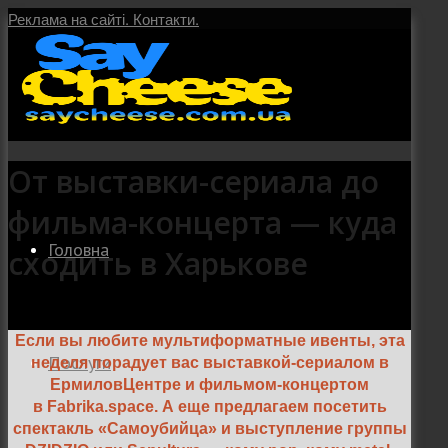
Реклама на сайті.
Контакти.
От выставки-сериала до
фильма-концерта — куда
Головна
сходить в Харькове
Если вы любите мультиформатные ивенты, эта
Послуги
неделя порадует вас выставкой-сериалом в
ЕрмиловЦентре и фильмом-концертом
в Fabrika.space. А еще предлагаем посетить
спектакль «Самоубийца» и выступление группы