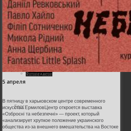
Семейная и детская фотосъемка
Свадебная фотосъёмка
Фоторедактор
5 апреля
В пятницу в харьковском центре современного
Блог
искусства ЕрмиловЦентр откроется выставка
«Озброєні та небезпечні» — проект, который
«анализирует хрупкое положение украинского
общества из-за внешнего вмешательства на Востоке