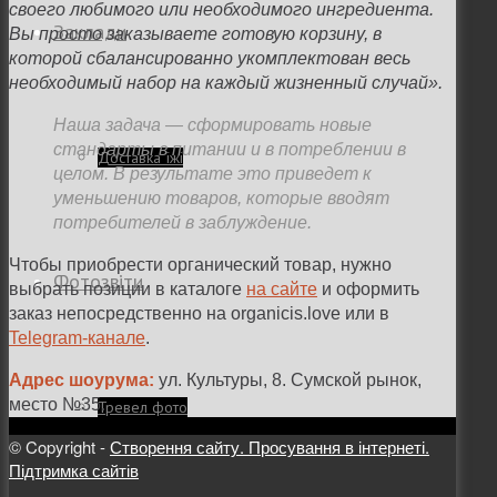
своего любимого или необходимого ингредиента.
Заклади
Вы просто заказываете готовую корзину, в
которой сбалансированно укомплектован весь
необходимый набор на каждый жизненный случай».
Наша задача — сформировать новые
стандарты в питании и в потреблении в
Доставка їжі
целом. В результате это приведет к
уменьшению товаров, которые вводят
потребителей в заблуждение.
Чтобы приобрести органический товар, нужно
Фотозвіти
выбрать позиции в каталоге
на сайте
и оформить
заказ непосредственно на organicis.love или в
Telegram-канале
.
Адрес шоурума:
ул. Культуры, 8. Сумской рынок,
место №35.
Тревел фото
© Copyright -
Створення сайту. Просування в інтернеті.
Підтримка сайтів