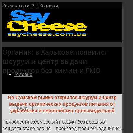
Реклама на сайті.
Контакти.
Органик: в Харькове появился
шоурум и центр выдачи
продуктов без химии и ГМО
Головна
На Сумском рынке открылся шоурум и центр
выдачи органических продуктов питания от
Послуги
украинских и европейских производителей
Приобрести фермерский продукт без вредных
веществ стало проще – производители объединились