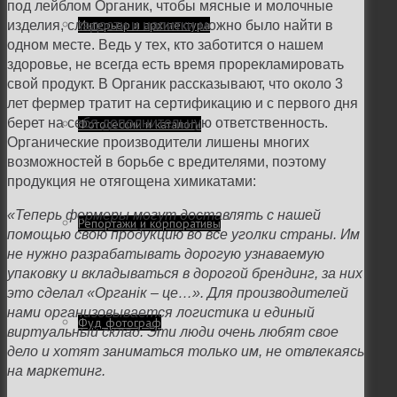
под лейблом Органик, чтобы мясные и молочные
Интерьер и архитектура
изделия, сладости и напитки можно было найти в
одном месте. Ведь у тех, кто заботится о нашем
здоровье, не всегда есть время прорекламировать
свой продукт. В Органик рассказывают, что около 3
лет фермер тратит на сертификацию и с первого дня
берет на себя дополнительную ответственность.
Фотосессии и каталоги
Органические производители лишены многих
возможностей в борьбе с вредителями, поэтому
продукция не отягощена химикатами:
«Теперь фермеры могут доставлять с нашей
Репортажи и корпоративы
помощью свою продукцию во все уголки страны. Им
не нужно разрабатывать дорогую узнаваемую
упаковку и вкладываться в дорогой брендинг, за них
это сделал «Органік – це…». Для производителей
нами организовывается логистика и единый
Фуд фотограф
виртуальный склад. Эти люди очень любят свое
дело и хотят заниматься только им, не отвлекаясь
на маркетинг.