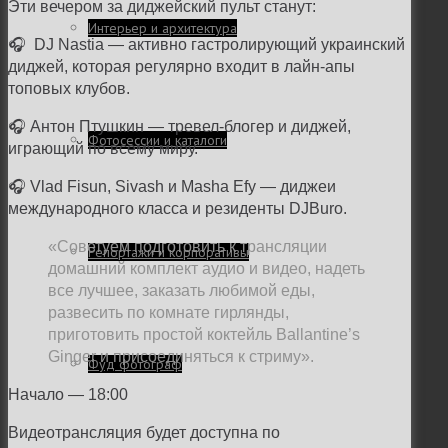
Эти вечером за диджейский пульт станут:
Интерьер и архитектура
🎧
DJ Nastia — активно гастролирующий украинский
диджей, которая регулярно входит в лайн-апы
топовых клубов.
🎧
Антон Птушкин — тревел-блогер и диджей,
Фотосессии и каталоги
играющий по всему миру.
🎧
Vlad Fisun, Sivash и Masha Efy — диджеи
международного класса и резиденты DJBuro.
«Советуем подготовить к трансляции
Репортажи и корпоративы
домашний комплект аудио и видео, надеть
все лучшее, заказать любимой еды,
развесить по комнате гирлянды,
приготовить простой коктейль Ballantine’s
Ginger и присоединяться к стриму».
Фуд фотограф
Начало — 18:00
Видеотрансляция будет доступна по