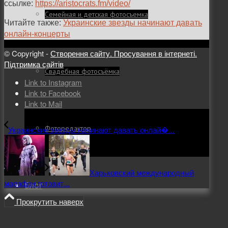
ссылке:
https://aristocrats.fm/video/
Семейная и детская фотосъемка
Читайте также:
Украинские звезды начинают давать
онлайн-концерты
© Copyright -
Створення сайту. Просування в інтернеті.
Підтримка сайтів
Свадебная фотосъёмка
Link to Instagram
Link to Facebook
Link to Mail
Фоторедактор
Украинские звезды начинают давать онлай�...
Харьковский международный
марафон готовит...
Блог
Прокрутить наверх