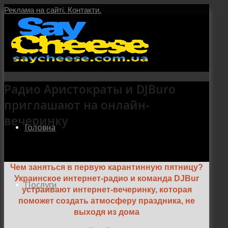
Реклама на сайті.
Контакти.
Радио Аристократы и DJBuro
приглашают на онлайн-
вечеринку
Головна
Чем заняться в первую карантинную пятницу?
Украинское интернет-радио и команда DJBur
Послуги
устраивают интернет-вечеринку, которая
поможет создать атмосферу праздника, не
выходя из дома