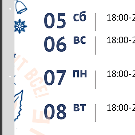
Заклади
Доставка їжі
Фотозвіти
Тревел фото