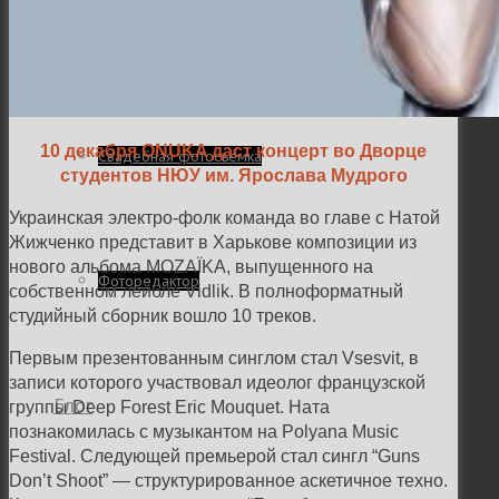
Семейная и детская фотосъемка
10 декабря ONUKA даст концерт во Дворце
Свадебная фотосъёмка
студентов НЮУ им. Ярослава Мудрого
Украинская электро-фолк команда во главе с Натой
Жижченко представит в Харькове композиции из
нового альбома MOZAÏKA, выпущенного на
Фоторедактор
собственном лейбле Vidlik. В полноформатный
студийный сборник вошло 10 треков.
Первым презентованным синглом стал Vsesvit, в
записи которого участвовал идеолог французской
Блог
группы Deep Forest Eric Mouquet. Ната
познакомилась с музыкантом на Polyana Music
Festival. Следующей премьерой стал сингл “Guns
Don’t Shoot” — структурированное аскетичное техно.