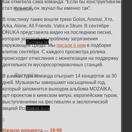
Как отметила сама команда: “Если бы конструктивизм
Заклади
стал музыкой, он звучал бы именно так”.
В пластинку также вошли треки Golos, Animal, Хто,
Arka, Alone, All Friends, Vatra и Strum. В сентябре
ONUKA представила видео на последнюю песню,
которая затрагивает проблему загрязнения
Доставка їжі
окружающей среды. Мы
писали о нем
в подборке
клипов сентября. С каждого просмотра ролика
происходит отчисления с монетизации на поддержку
деятельности мусоросортировочных станций.
Фотозвіти
В рамках тура команда отыграет 14 концертов за 30
дней. Музыканты завершают насыщенный год,
который запомнится выходом альбома MOZAÏKA,
арт-проектом в киевском метро, европейским туром,
выступлениями на фестивалях и экологической
Тревел фото
акцией Ecostrum.
Начало концерта — 19:00