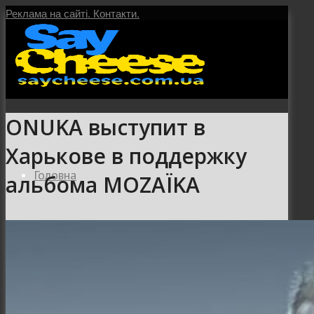
Реклама на сайті.
Контакти.
ONUKA выступит в
Харькове в поддержку
Головна
альбома MOZAÏKA
Послуги