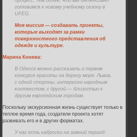
процесс. Тем более, что мы интенсивно
готовимся к новому учебному сезону в
UFEG.
Моя миссия
—
создавать проекты,
которые выходят за рамки
поверхностного представления об
одежде и культуре.
Марина Конева:
В Одессе можно рассказать о первом
конкурсе красоты на берегу моря. Львов,
с одной стороны, интересен народным
контекстом, с другой
—
близостью к
другим европейским городам.
Поскольку экскурсионная жизнь существует только в
теплое время года, создатели проекта хотят
развивать его и в других форматах.
У нас есть наброски на зимний период: