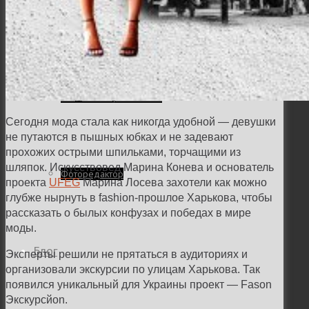
Семейная и детская фотосъемка
Свадебная фотосъёмка
Сегодня мода стала как никогда удобной — девушки
не путаются в пышных юбках и не задевают
прохожих острыми шпильками, торчащими из
шляпок. Искусствовед Марина Конева и основатель
Фоторедактор
проекта
UFEG
Марина Лосева захотели как можно
глубже нырнуть в fashion-прошлое Харькова, чтобы
рассказать о былых конфузах и победах в мире
моды.
Блог
Эксперты решили не прятаться в аудиториях и
организовали экскурсии по улицам Харькова. Так
появился уникальный для Украины проект
—
Fason
Экскурсйоn.