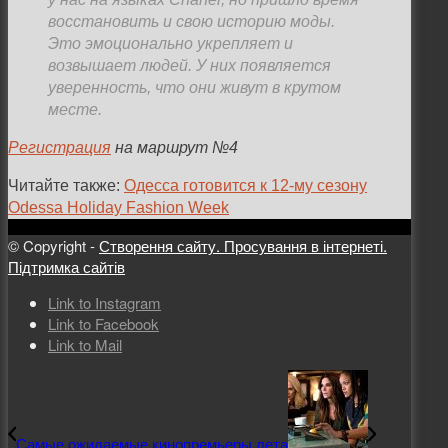
восстановить и свою историю моды.
Это эмоционально укрепляет и
возвышает людей. У них появляется
уверенность, что они живут в крутом
месте.
Регистрация
на маршрут №4
Читайте также:
Одесса готовится к 12-му сезону
Odessa Holiday Fashion Week
© Copyright -
Створення сайту. Просування в інтернеті.
Підтримка сайтів
Link to Instagram
Link to Facebook
Link to Mail
Самые ожидаемые кинопремьеры лета