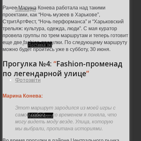
Ранее Марина Конева работала над такими
Заклади
проектами, как
“Ночь музеев в Харькове”,
СтритАртФест, “Ночь перформанса” и “Харьковский
трельяж: культура, одежда, люди”. С мая куратор
провела группы по трем маршрутам и теперь готовит
еще две fashion-прогулки. По следующему маршруту
Доставка їжі
можно будет пройтись уже в субботу, 30 июня.
Прогулка №4:
“
Fashion-променад
по легендарной улице
”
Фотозвіти
Марина Конева:
Этот маршрут зародился из моей игры с
самой собой
—
со временем я поняла, что
Тревел фото
могу видеть моду везде. Улица, которую
мы выбрали, пропитана историями.
Во время прогулки в районе Центрального рынка