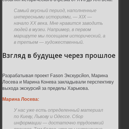
Самый вкусный период, наполненные
интересными историями,
—
XIX —
начало ХХ века. Мне нравится заводить
людей в музеи. Например, в первом
маршруте мы посещаем исторический, а
в третьем
—
художественный.
Взгляд в будущее через прошлое
Разрабатывая проект Fason Экскурсйоn, Марина
Лосева и Марина Конева закладывали перспективу
выхода экскурсий за пределы Харькова.
Марина Лосева:
У нас уже есть определенный материал
по Киеву, Львову и Одессе
.
Сбор
информации
—
достаточно трудоемкий