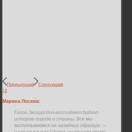
Предыдущий
Следующий
1
2
Марина Лосева:
Fason Экскурсйоn воссоздает fashion-
историю города и страны. Все мы
воспитываемся на западных образцах
—
у нас на языках Chanel, но пришло время