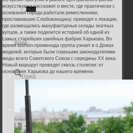
искусствовед расскажет о месте, где практически с
Місто
основания города работали ремесленники,
прославившие Слобожанщину; приведет к локации,
где размещались мануфактурные склады знатных
купцов, а также поделится историей об одной из
самых старейших швейных фабрик Харькова. Во
Відео
время fashion-променада группа узнает и о Домах
моделей, которые были главными законодателями
моды всего Советского Союза с середины ХХ века.
Новый маршрут проведет сквозь столетия: от
основания Харькова до нашего времени.
Поиск
Меню
Меню