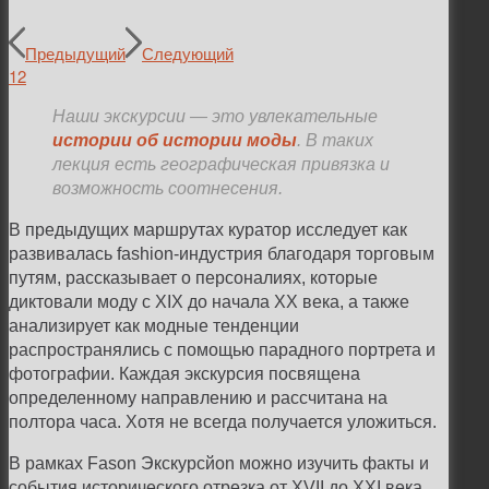
Предыдущий
Следующий
1
2
Наши экскурсии
—
это увлекательные
истории об истории моды
. В таких
лекция есть географическая привязка и
возможность соотнесения.
В предыдущих маршрутах куратор исследует как
развивалась fashion-индустрия благодаря торговым
путям, рассказывает о персоналиях, которые
диктовали моду с XIX до начала ХХ века, а также
анализирует как модные тенденции
распространялись с помощью парадного портрета и
фотографии. Каждая экскурсия посвящена
определенному направлению и рассчитана на
полтора часа. Хотя не всегда получается уложиться.
В рамках Fason Экскурсйоn можно изучить факты и
события исторического отрезка от XVII до ХХI века.