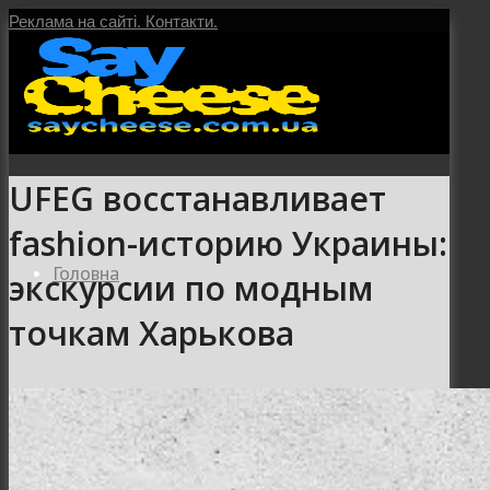
Реклама на сайті.
Контакти.
UFEG восстанавливает
fashion-историю Украины:
Головна
экскурсии по модным
точкам Харькова
Послуги