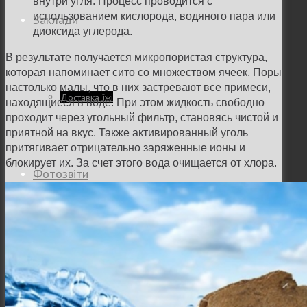
внутри угля. Процесс проводится с
использованием кислорода, водяного пара или
Заклади
диоксида углерода.
В результате получается микропористая структура,
которая напоминает сито со множеством ячеек. Поры
настолько малы, что в них застревают все примеси,
Доставка їжі
находящиеся в воде. При этом жидкость свободно
проходит через угольный фильтр, становясь чистой и
приятной на вкус. Также активированный уголь
притягивает отрицательно заряженные ионы и
блокирует их. За счет этого вода очищается от хлора.
Фотозвіти
Тревел фото