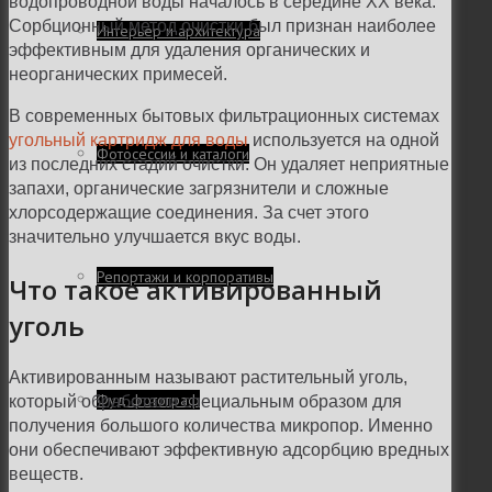
водопроводной воды началось в середине XX века.
Сорбционный метод очистки был признан наиболее
Интерьер и архитектура
эффективным для удаления органических и
неорганических примесей.
В современных бытовых фильтрационных системах
угольный картридж для воды
используется на одной
Фотосессии и каталоги
из последних стадий очистки. Он удаляет неприятные
запахи, органические загрязнители и сложные
хлорсодержащие соединения. За счет этого
значительно улучшается вкус воды.
Репортажи и корпоративы
Что такое активированный
уголь
Активированным называют растительный уголь,
Фуд фотограф
который обработали специальным образом для
получения большого количества микропор. Именно
они обеспечивают эффективную адсорбцию вредных
веществ.