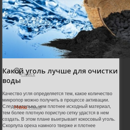
Місто
Відео
Какой уголь лучше для очистки
Поиск
воды
Качество угля определяется тем, какое количество
микропор можно получить в процессе активации.
Меню
Меню
Следовательно, чем плотнее исходный материал,
тем более плотную пористую сетку удастся в нем
создать. В этом плане выигрывает кокосовый уголь.
Скорлупа ореха намного тверже и плотнее