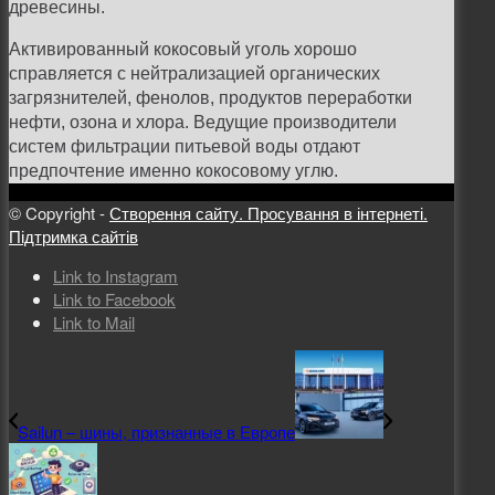
древесины.
Активированный кокосовый уголь хорошо
справляется с нейтрализацией органических
загрязнителей, фенолов, продуктов переработки
нефти, озона и хлора. Ведущие производители
систем фильтрации питьевой воды отдают
предпочтение именно кокосовому углю.
© Copyright -
Створення сайту. Просування в інтернеті.
Підтримка сайтів
Link to Instagram
Link to Facebook
Link to Mail
Sailun – шины, признанные в Европе