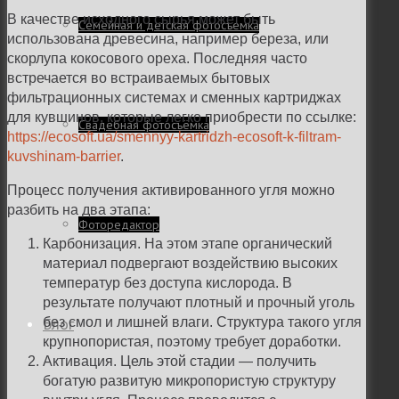
В качестве исходного сырья может быть
Семейная и детская фотосъемка
использована древесина, например береза, или
скорлупа кокосового ореха. Последняя часто
встречается во встраиваемых бытовых
фильтрационных системах и сменных картриджах
для кувшинов, которые легко приобрести по ссылке:
Свадебная фотосъёмка
https://ecosoft.ua/smennyy-kartridzh-ecosoft-k-filtram-
kuvshinam-barrier
.
Процесс получения активированного угля можно
разбить на два этапа:
Фоторедактор
Карбонизация. На этом этапе органический
материал подвергают воздействию высоких
температур без доступа кислорода. В
результате получают плотный и прочный уголь
Блог
без смол и лишней влаги. Структура такого угля
крупнопористая, поэтому требует доработки.
Активация. Цель этой стадии — получить
богатую развитую микропористую структуру