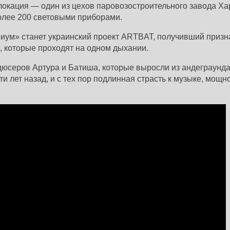
окация — один из цехов паровозостроительного завода Ха
олее 200 световыми приборами.
ум» станет украинский проект ARTBAT, получивший призна
 которые проходят на одном дыхании.
юсеров Артура и Батиша, которые выросли из андеграунда
и лет назад, и с тех пор подлинная страсть к музыке, мощн