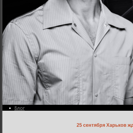
Семейная и детская фотосъемка
Свадебная фотосъёмка
Фоторедактор
Блог
25 сентября Харьков ж