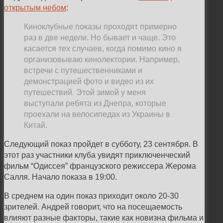
открытым небом
:
Киноклубные показы проходят примерно
раз в две недели. Но бывает и чаще. Это
касается тех случаев, когда помимо кино я
организовываю кинолектории. Например,
встречи с путешественниками и
демонстрацией фото и видео из их
путешествий. Этой зимой у меня
выступали ребята из Днепра, которые
проехали на велосипедах из Украины в
Китай.
Следующий показ пройдет в субботу, 23 сентября. В
этот раз участники клуба увидят приключенческий
фильм “Одиссея” французского режиссера Жерома
Салля. Начало показа в 19:00.
В среднем на один показ приходит около 20-30
зрителей. Андрей говорит, что на посещаемость
влияют разные факторы, такие как новизна фильма и