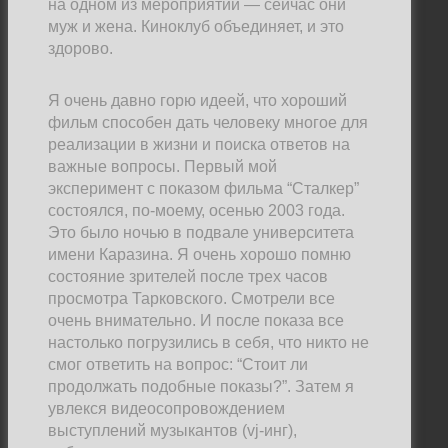
на одном из мероприятий
—
сейчас они
муж и жена. Киноклуб объединяет, и это
здорово.
Я очень давно горю идеей, что хороший
фильм способен дать человеку многое для
реализации в жизни и поиска ответов на
важные вопросы. Первый мой
эксперимент с показом фильма “Сталкер”
состоялся, по-моему, осенью 2003 года.
Это было ночью в подвале университета
имени Каразина. Я очень хорошо помню
состояние зрителей после трех часов
просмотра Тарковского. Смотрели все
очень внимательно. И после показа все
настолько погрузились в себя, что никто не
смог ответить на вопрос: “Стоит ли
продолжать подобные показы?”. Затем я
увлекся видеосопровождением
выступлений музыкантов (vj-инг),