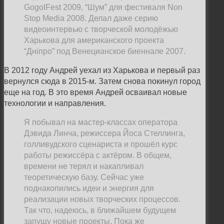
GogolFest 2009, “Шум” для фестиваля Non
Stop Media 2008. Делал даже серию
видеоинтервью с творческой молодёжью
Харькова для американского проекта
“Дніпро” под Венецианское биеннале 2007.
В 2012 году Андрей уехал из Харькова и первый раз
вернулся сюда в 2015-м. Затем снова покинул город
еще на год. В это время Андрей осваивал новые
технологии и направления.
Я побывал на мастер-классах оператора
Дэвида Линча, режиссера Йоса Стеллинга,
голливудского сценариста и прошёл курс
работы режиссёра с актёром. В общем,
времени не терял и накапливал
теоретическую базу. Сейчас уже
поднакопились идеи и энергия для
реализации новых творческих процессов.
Так что, надеюсь, в ближайшем будущем
запущу новые проекты. Пока же