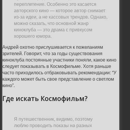
переплетение. Особенно это касается
авторского кино
—
которое автор снимает
из-за идеи, а не кассовых трендов. Однако,
можно сказать, что основной жанр
киноклуба
— это
драма с привкусом
хорошего юмора.
Андрей охотно прислушивается к пожеланиям
зрителей. Говорит, что за годы существования
киноклуба постоянные участники поняли, какое кино
следует показывать в Космофильме. Хотя раньше
часто приходилось отбраковывать рекомендации: “У
каждого может быть свое представление о светлом
кино”.
Где искать Космофильм?
Я путешественник, видимо, поэтому
люблю проводить показы на разных