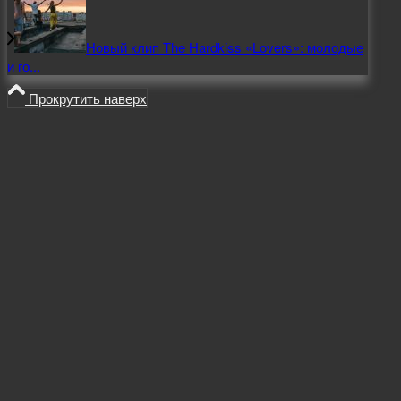
Новый клип The Hardkiss «Lovers»: молодые
и го...
Прокрутить наверх