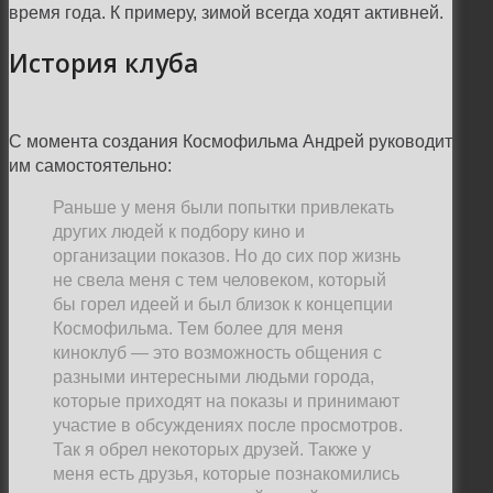
время года. К примеру, зимой всегда ходят активней.
История клуба
С момента создания Космофильма Андрей руководит
им самостоятельно:
Раньше у меня были попытки привлекать
других людей к подбору кино и
организации показов. Но до сих пор жизнь
не свела меня с тем человеком, который
бы горел идеей и был близок к концепции
Космофильма. Тем более для меня
киноклуб
—
это возможность общения с
разными интересными людьми города,
которые приходят на показы и принимают
участие в обсуждениях после просмотров.
Так я обрел некоторых друзей. Также у
меня есть друзья, которые познакомились