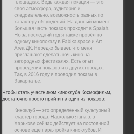
площадках. Ведь каждая локация
—
это
своя атмосфера, аудитория и,
следовательно, возможность разных по
характеру обсуждений. На данный момент
большая часть показов проходит в Spalah.
Но за последний год я также провёл по
одному кинопоказу в Fabika.space и Art
Area ДК. Нередко бывает, что меня
приглашают сделать ночь кино на
загородных фестивалях. Есть опыт
проведения показов и в других городах.
Так, в 2016 году я проводил показы в
Закарпатье.
Чтобы стать участником киноклуба Космофильм,
достаточно просто прийти на один из показов:
Киноклуб
—
это определённый культурный
кластер города. Насколько я знаю, в
Харькове сейчас действует на постоянной
основе еще пара-тройка киноклубов. И