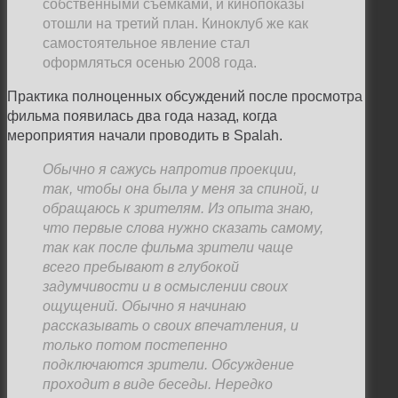
собственными съемками, и кинопоказы
отошли на третий план. Киноклуб же как
самостоятельное явление стал
оформляться осенью 2008 года.
Практика полноценных обсуждений после просмотра
фильма появилась два года назад, когда
мероприятия начали проводить в Spalah.
Обычно я сажусь напротив проекции,
так, чтобы она была у меня за спиной, и
обращаюсь к зрителям. Из опыта знаю,
что первые слова нужно сказать самому,
так как после фильма зрители чаще
всего пребывают в глубокой
задумчивости и в осмыслении своих
ощущений. Обычно я начинаю
рассказывать о своих впечатления, и
только потом постепенно
подключаются зрители. Обсуждение
проходит в виде беседы. Нередко