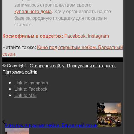
занимаюсь строительством своего
купольного дома
. Хочу организовать на его
базе загородную площадку для показов и
съемок.
Космофильм в соцсетях:
Facebook
,
Instagram
Читайте также:
Кино под открытым небом. Бархатный
сезон
© Copyright -
Створення сайту. Просування в інтернеті.
Підтримка сайтів
Link to Instagram
Link to Facebook
Link to Mail
Кино под открытым небом. Бархатный сезон