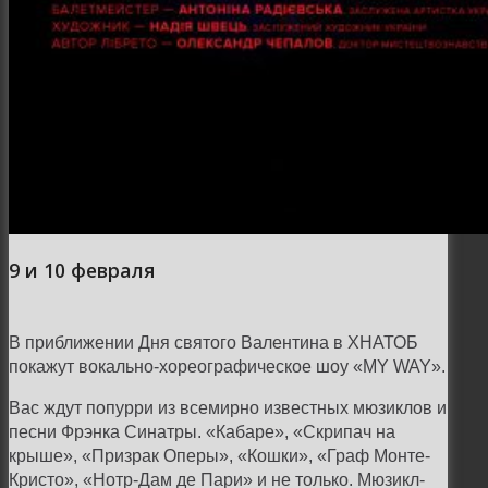
9 и 10 февраля
В приближении Дня святого Валентина в ХНАТОБ
покажут вокально-хореографическое шоу «MY WAY».
Вас ждут попурри из всемирно известных мюзиклов и
песни Фрэнка Синатры. «Кабаре», «Скрипач на
крыше», «Призрак Оперы», «Кошки», «Граф Монте-
Кристо», «Нотр-Дам де Пари» и не только. Мюзикл-