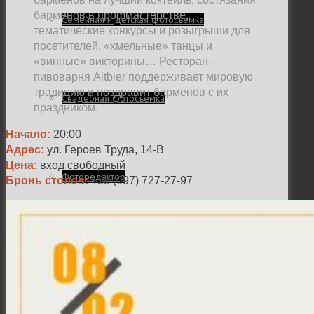
барменов в профмастерстве,
Семейная и детская фотосъемка
тематические конкурсы и розыгрыши для
посетителей, «хмельные» танцы и
«винные» викторины… Ресторан-
пивоварня Altbier поддерживает мировую
традицию и поздравит барменов с их
Свадебная фотосъёмка
праздником.
Начало:
20:00
Адрес:
ул. Героев Труда, 14-В
Цена:
вход свободный
Фоторедактор
Бронь столов:
+38 (097) 727-27-97
Блог