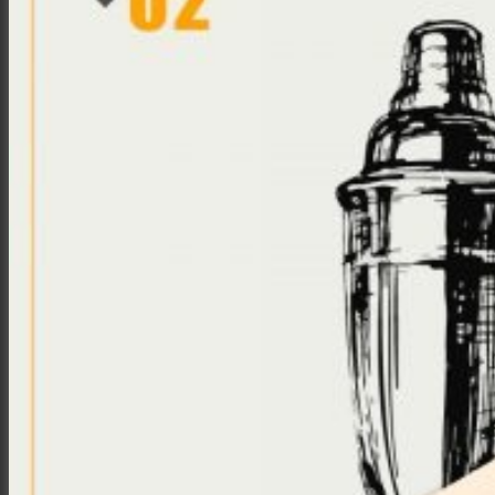
Заклади
Доставка їжі
Фотозвіти
Тревел фото