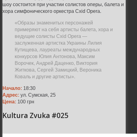
шоу состоится при участии солистов оперы, балета и
хора симфонического оркестра Сxid Opera.
«Образы знаменитых персонажей
примеряют на себя артисты балета, хора и
ведущие солисты Сxid Opera —
заслуженная артистка Украины Лилия
Кутищева, лауреаты международных
конкурсов Юлия Антонова, Максим
Ворочек, Андрей Даценко, Виктория
Житкова, Сергей Замицкий, Вероника
Коваль и другие артисты».
Начало:
18:30
Адрес:
ул. Сумская, 25
Цена:
100 грн
Kultura Zvuka #025