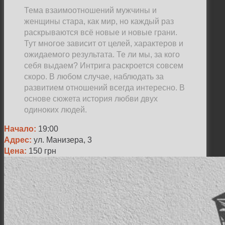
Тема взаимоотношений мужчины и
женщины стара, как мир, но каждый раз
раскрываются всё новые и новые грани.
Тут многое зависит от целей, характеров и
ожидаемого результата. Те ли мы, за кого
себя выдаем? Интрига раскроется совсем
скоро. В любом случае, наблюдать за
развитием отношений всегда интересно. В
основе сюжета история любви двух
одиноких людей.
Начало:
19:00
Адрес:
ул. Манизера, 3
Цена:
150 грн