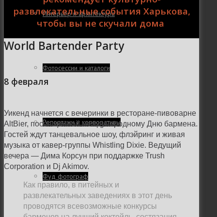
развлекательные события Харькова,
Интерьер и архитектура
чтобы вы не скучали дома
World Bartender Party
Фотосессии и каталоги
8 февраля
Уикенд начнется с вечеринки в ресторане-пивоварне
Репортажи и корпоративы
AltBier, посвященной международному Дню бармена.
Гостей ждут танцевальное шоу, флэйринг и живая
музыка от кавер-группы Whistling Dixie. Ведущий
вечера — Дима Корсун при поддаржке Trush
Corporation и Dj Akimov.
Фуд фотограф
Как правило, в питейных и
развлекательных заведениях в этот день
проводятся всевозможные конкурсы
барменов на лучший коктейль, состязания