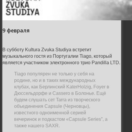
9 февраля
В субботу Kultura Zvuka Studiya встретит
музыкального гостя из Португалии Tiago, который
является участником электронного трио Pandilla LTD.
Tiago популярен не только у себя на
родине, но и в таких международных
клубах, как Берлинский KaterHolzig, Foyer в
Дюссельдорфе и Cassero в Болонье. Ещё
будем слушать сет Tarra из творческого
объединения Capsule (Черновцы),
известного одноименной серией
вечеринок и подкастом «Capsule Series”, а
также нашего SAXR.