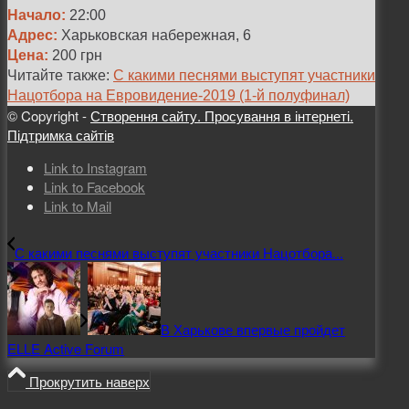
Начало:
22:00
Адрес:
Харьковская набережная, 6
Цена:
200 грн
Читайте также:
С какими песнями выступят участники
Нацотбора на Евровидение-2019 (1-й полуфинал)
© Copyright -
Створення сайту. Просування в інтернеті.
Підтримка сайтів
Link to Instagram
Link to Facebook
Link to Mail
С какими песнями выступят участники Нацотбора...
В Харькове впервые пройдет
ELLE Active Forum
Прокрутить наверх