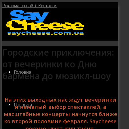
Реклама на сайті.
Контакти.
Городские приключения:
от вечеринки ко Дню
Головна
бармена до мюзикл-шоу
На этих выходных нас ждут вечеринки
Послуги
и немалый выбор спектаклей, а
масштабные концерты начнутся ближе
ко второй половине февраля. Saycheese
рекомендует культурно-