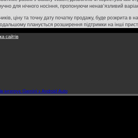
ручно для нічного носіння, пропонуючи ненав’язливий варіан
ів, ціну та точну дату початку продажу, буде розкрита в на
дальшому планується розширення підтримки на інші пристрої
ка сайтів
e інтегрує Gemini з Android Auto