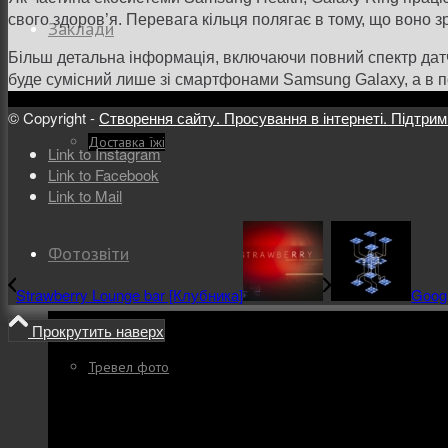
свого здоров’я. Перевага кільця полягає в тому, що воно з
Заклади
Більш детальна інформація, включаючи повний спектр датчик
буде сумісний лише зі смартфонами Samsung Galaxy, а в по
© Copyright -
Створення сайту. Просування в інтернеті. Підтрим
Доставка їжі
Link to Instagram
Link to Facebook
Link to Mail
Фотозвіти
Strawberry Lounge bar [Клубника]
Googl
Прокрутить наверх
Тревел фото