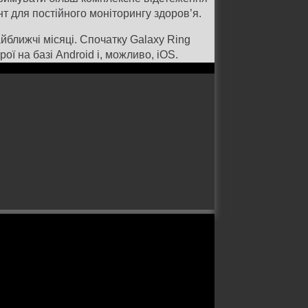
т для постійного моніторингу здоров’я.
йближчі місяці. Спочатку Galaxy Ring
 на базі Android і, можливо, iOS.