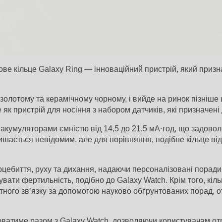
е кільце Galaxy Ring — інноваційний пристрій, який призн
золотому та керамічному чорному, і вийде на ринок пізніше ц
к пристрій для носіння з набором датчиків, які призначені 
 з акумуляторами ємністю від 14,5 до 21,5 мА⋅год, що задово
ишається невідомим, але для порівняння, подібне кільце ві
цебиття, руху та дихання, надаючи персоналізовані поради 
вати фертильність, подібно до Galaxy Watch. Крім того, кіль
ного зв’язку за допомогою науково обґрунтованих порад, от
юватиме разом з Galaxy Watch, дозволяючи користувачам о