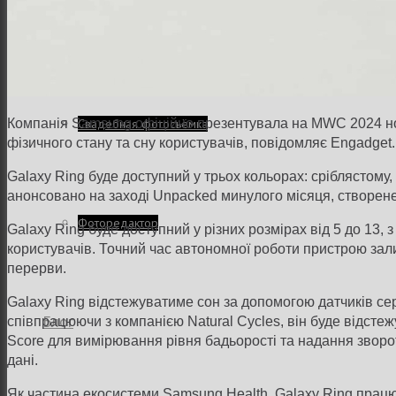
Семейная и детская фотосъемка
Свадебная фотосъёмка
Компанія Samsung офіційно презентувала на MWC 2024 нов
фізичного стану та сну користувачів, повідомляє Engadget.
Galaxy Ring буде доступний у трьох кольорах: сріблястому, 
анонсовано на заході Unpacked минулого місяця, створене я
Фоторедактор
Galaxy Ring буде доступний у різних розмірах від 5 до 13,
користувачів. Точний час автономної роботи пристрою зал
перерви.
Galaxy Ring відстежуватиме сон за допомогою датчиків сер
Блог
співпрацюючи з компанією Natural Cycles, він буде відстежу
Score для вимірювання рівня бадьорості та надання зворот
дані.
Як частина екосистеми Samsung Health, Galaxy Ring прац