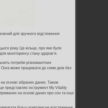
ачений для зручного відстеження
ього року. Це кільце, про яке було
для моніторингу стану здоров’я.
льнить потреби різноманітних
д Oura може працювати до семи днів без
на основі зібраних даних. Також
це представляє інструмент My Vitality
риманих на основі даних про сон та інші
тримувати більш комплексне відстеження