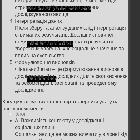
використовувати як кількісні, і якісні методи
отримання найбільш повної картини
Семейная и детская фотосъемка
досліджуваного явища.
Інтерпретація даних
Після збору та аналізу даних слід інтерпретація
отриманих результатів. Дослідник повинен
осмислювати та обговорювати результати,
Свадебная фотосъёмка
звертаючи увагу на їхнє соціальне значення та
вплив на суспільство.
Формулювання висновків
Фінальний етап – це формулювання висновків
дослідження. Тут дослідник ділить свої висновки
Фоторедактор
та рекомендації, засновані на проведеному
дослідженні.
Крім цих ключових етапів варто звернути увагу на
наступні моменти:
Блог
A. Важливість контексту у дослідженні
соціальних явищ
Соціальні явища не можна вивчати у відриві від