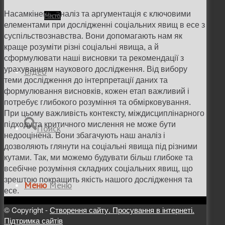
Насамкінець, аналіз та аргументація є ключовими
Місто
елементами при дослідженні соціальних явищ в есе з
суспільствознавства. Вони допомагають нам як
краще розуміти різні соціальні явища, а й
сформулювати наші висновки та рекомендації з
урахуванням наукового дослідження. Від вибору
Відео
теми дослідження до інтерпретації даних та
формулювання висновків, кожен етап важливий і
потребує глибокого розуміння та обмірковування.
При цьому важливість контексту, міждисциплінарного
підходу та критичного мислення не може бути
Поиск
недооцінена. Вони збагачують наш аналіз і
дозволяють глянути на соціальні явища під різними
кутами. Так, ми можемо будувати більш глибоке та
всебічне розуміння складних соціальних явищ, що
зрештою покращить якість нашого дослідження та
Меню
Меню
есе.
© Copyright -
Створення сайту. Просування в інтернеті.
Підтримка сайтів