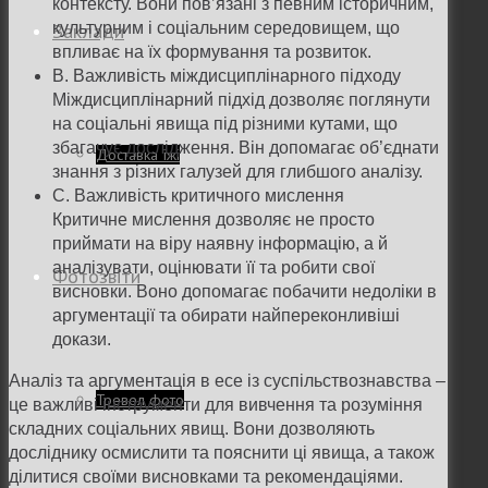
контексту. Вони пов’язані з певним історичним,
Заклади
культурним і соціальним середовищем, що
впливає на їх формування та розвиток.
B. Важливість міждисциплінарного підходу
Міждисциплінарний підхід дозволяє поглянути
на соціальні явища під різними кутами, що
збагачує дослідження. Він допомагає об’єднати
Доставка їжі
знання з різних галузей для глибшого аналізу.
C. Важливість критичного мислення
Критичне мислення дозволяє не просто
приймати на віру наявну інформацію, а й
аналізувати, оцінювати її та робити свої
Фотозвіти
висновки. Воно допомагає побачити недоліки в
аргументації та обирати найпереконливіші
докази.
Аналіз та аргументація в есе із суспільствознавства –
Тревел фото
це важливі інструменти для вивчення та розуміння
складних соціальних явищ. Вони дозволяють
досліднику осмислити та пояснити ці явища, а також
ділитися своїми висновками та рекомендаціями.