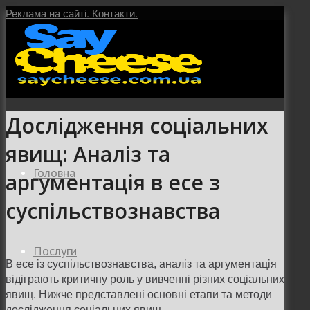
Реклама на сайті.
Контакти.
Дослідження соціальних
явищ: Аналіз та
Головна
аргументація в есе з
суспільствознавства
Послуги
В есе із суспільствознавства, аналіз та аргументація
відіграють критичну роль у вивченні різних соціальних
явищ. Нижче представлені основні етапи та методи
дослідження соціальних явищ.