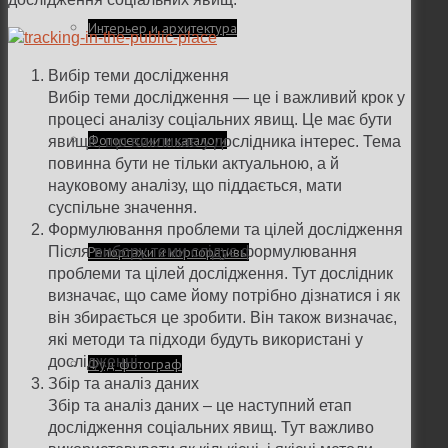
Интерьер и архитектура
Вибір теми дослідження
Вибір теми дослідження — це і важливий крок у
процесі аналізу соціальних явищ. Це має бути
Фотосессии и каталоги
явище, що викликає у дослідника інтерес. Тема
повинна бути не тільки актуальною, а й
науковому аналізу, що піддається, мати
суспільне значення.
Формулювання проблеми та цілей дослідження
Репортажи и корпоративы
Після вибору теми слідує формулювання
проблеми та цілей дослідження. Тут дослідник
визначає, що саме йому потрібно дізнатися і як
він збирається це зробити. Він також визначає,
які методи та підходи будуть використані у
дослідженні.
Фуд фотограф
Збір та аналіз даних
Збір та аналіз даних – це наступний етап
дослідження соціальних явищ. Тут важливо