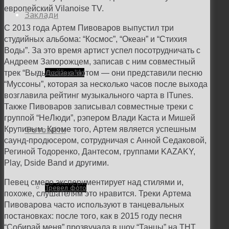
европейский
Vilanoise TV.
Заклади
С 2013 года Артем Пивоваров выпустил три
студийных альбома: “Космос”, “Океан” и “Стихия
Воды”. За это время артист успел посотрудничать с
Андреем Запорожцем, записав с ним совместный
Доставка їжі
трек “Выдыхай”, и Мотом — они представили песню
“Муссоны”, которая за несколько часов после выхода
возглавила рейтинг музыкального чарта в ITunes.
Также Пивоваров записывал совместные треки с
группой “НеЛюди”, рэпером Влади Каста и Мишей
Фотозвіти
Крупиным. Кроме того, Артем является успешным
саунд-продюсером, сотрудничая с Анной Седаковой,
Региной Тодоренко, Дантесом, группами KAZAKY,
Play, Dside Band и другими.
Певец смело экспериментирует над стилями и,
Тревел фото
похоже, слушателям это нравится. Треки Артема
Пивоварова часто используют в танцевальных
постановках: после того, как в 2015 году песня
“Собирай меня” прозвучала в шоу “Танцы” на ТНТ,