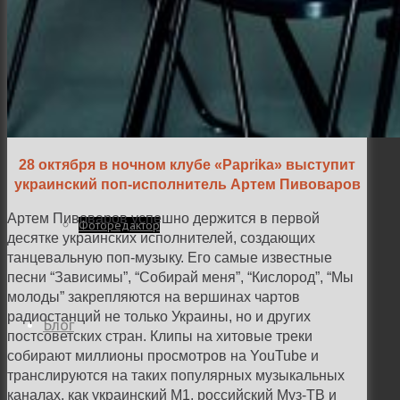
Семейная и детская фотосъемка
Свадебная фотосъёмка
28 октября в ночном клубе
«Paprika» выступит
украинский поп-исполнитель Артем Пивоваров
Артем Пивоваров успешно держится в первой
Фоторедактор
десятке украинских исполнителей, создающих
танцевальную поп-музыку. Его самые известные
песни “Зависимы”, “Собирай меня”, “Кислород”, “Мы
молоды” закрепляются на вершинах чартов
радиостанций не только Украины, но и других
Блог
постсоветских стран. Клипы на хитовые треки
собирают миллионы просмотров на YouTube и
транслируются на таких популярных музыкальных
каналах, как украинский М1, российский Муз-ТВ и