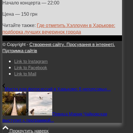
Начало концерта
—
22:00
Цена
— 150 грн
Читайте также:
Где отметить Хэллоуин в Харькове:
подборка лучших вечеринок города
© Copyright -
Створення сайту. Просування в інтернеті.
Підтримка сайтів
Link to Instagram
Link to Facebook
Link to Mail
Места для фотосессий в Харькове: 5 непопсовых...
Певица Мария Чайковская
выступит с программой...
Прокрутить наверх