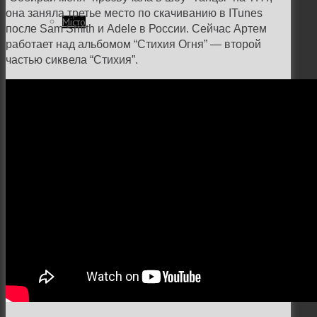
она заняла третье место по скачиванию в ITunes
Місто
после
Sam Smith и Adele в России. Сейчас Артем
работает над альбомом “Стихия Огня” — второй
частью сиквела “Стихия”.
Відео
Поиск
Меню
Меню