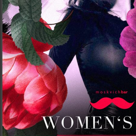
Заклади
Доставка їжі
Фотозвіти
Тревел фото