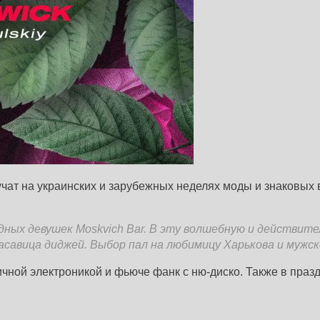
 звучат на украинских и зарубежных неделях моды и знаковы
ных девушек Moskvich Bar. В эту волшебную и действител
асавица диджей. Выбор пал на любимицу Харькова и мужск
ичной электроникой и фьюче фанк с ню-диско. Также в праз