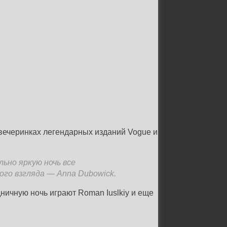
х вечеринках легендарных изданий Vogue и
ьно яркую ночь все
ого взгляда — Anna Dubowick.
дничную ночь играют Roman Iuslkiy и еще