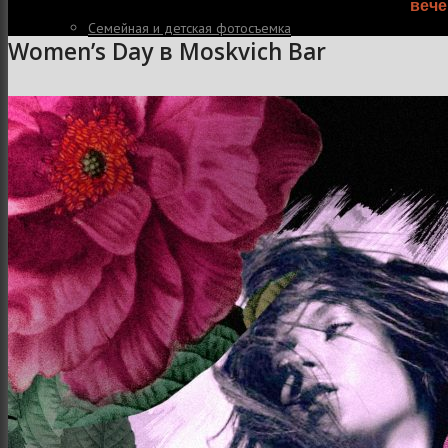
вече
Семейная и детская фотосъемка
Women’s Day в Moskvich Bar
Свадебная фотосъёмка
Фоторедактор
Блог