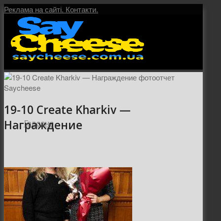
Реклама на сайті.
Контакти.
19-10 Create Kharkiv —
Награждение
Головна
Послуги