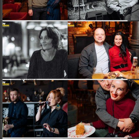
Місто
Відео
Поиск
Меню
Меню