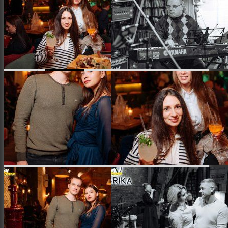
Заклади
Доставка їжі
Фотозвіти
Тревел фото