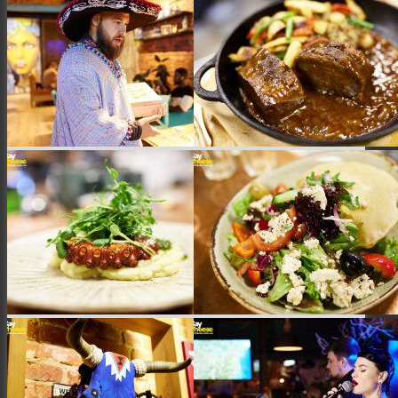
Заклади
Доставка їжі
Фотозвіти
Тревел фото