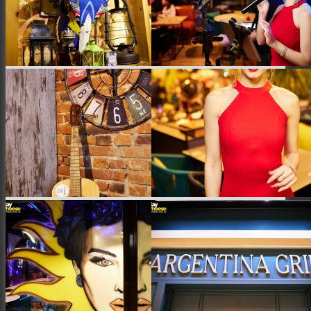
Місто
Відео
Поиск
Меню
Меню