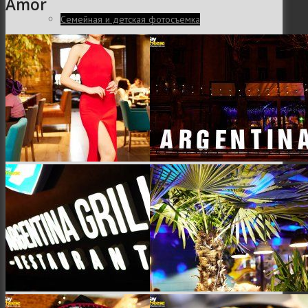
Amor
Семейная и детская фотосъемка
Свадебная фотосъёмка
Фоторедактор
Блог