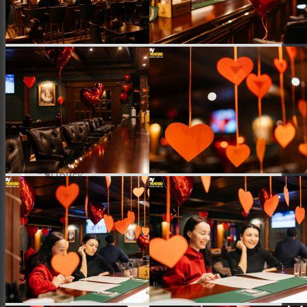
Місто
Відео
Поиск
Меню
Меню