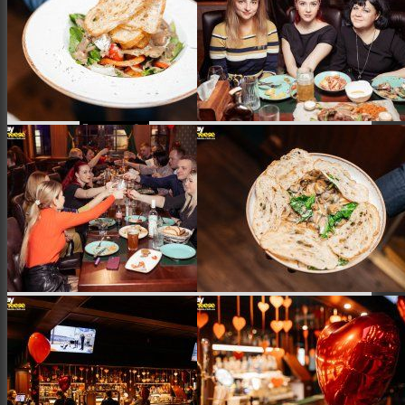
Заклади
Доставка їжі
Фотозвіти
Тревел фото